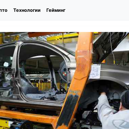
пто
Технологии
Гейминг