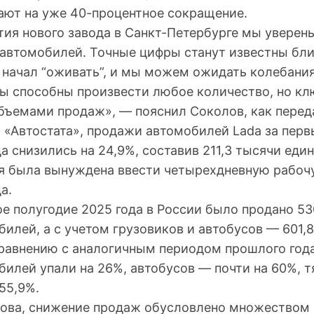
ают на уже 40-процентное сокращение.
ия нового завода в Санкт-Петербурге мы уверен
 автомобилей. Точные цифры станут известны бли
 начал “оживать”, и мы можем ожидать колебания
Мы способны произвести любое количество, но к
объемами продаж», — пояснил Соколов, как перед
 «Автостата», продажи автомобилей Lada за перв
а снизились на 24,9%, составив 211,3 тысячи един
я была вынуждена ввести четырехдневную рабоч
а.
ое полугодие 2025 года в России было продано 5
илей, а с учетом грузовиков и автобусов — 601,8
равнению с аналогичным периодом прошлого год
билей упали на 26%, автобусов — почти на 60%, 
55,9%.
ова, снижение продаж обусловлено множеством 