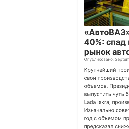
«АвтоВАЗ»
40%: спад
рынок авт
Опубликовано: Septem
Крупнейший прои
свои производст
объемов. Презид
выпустить чуть 
Lada Iskra, прои
Изначально сове
год с объемом п
предсказал сниж