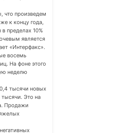
ы, что произведем
же к концу года,
 в пределах 10%
лючевым является
ает «Интерфакс».
ые восемь
иц. На фоне этого
ую неделю
30,4 тысячи новых
 тысячи. Это на
а. Продажи
тяжелых
негативных