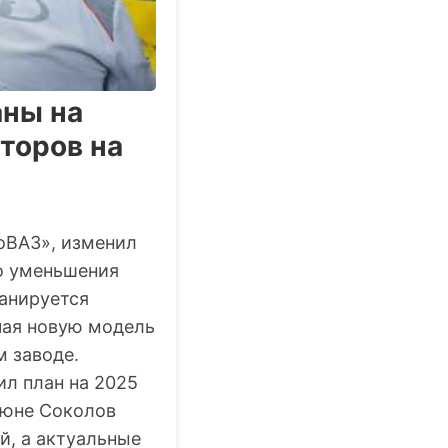
аны на
торов на
оВАЗ», изменил
го уменьшения
анируется
чая новую модель
м заводе.
ил план на 2025
июне Соколов
й, а актуальные