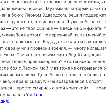
ся в серьезности его травмы и предположили, чт
 дальнейшей борьбы. Мухаммад, который сам ста
ией в бою с Леоном Эдвардсом, решил поддержат
шь ощущать то, что испытал я. Я уже побывал в т
лаз — это не твоя ошибка — а весь мир и фанаты 
цикливайся на этом! Не переживай из-за мнений 
 что-то доказывать. Ведь даже если ты покажешь
т к врачу или проверки зрения, — многие специа
рьезно». Так что это не изменит общей ситуации.
ы действовал преднамеренно? Что ты искал повод
осле боя с Леоном мой глаз тоже не открывался о
щим испытанием. Дело было не только в боли, но 
нчено, и врачи скажут: «Не возвращайся в спорт».
ваться… просто смирись с этой критикой», — пр
ём канале в
YouTube
.
дня: