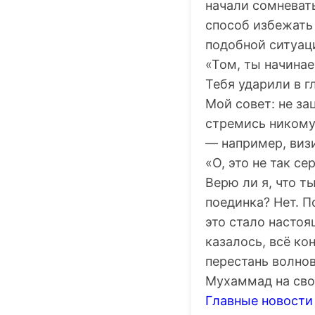
начали сомневать
способ избежать
подобной ситуац
«Том, ты начинае
Тебя ударили в г
Мой совет: не за
стремись никому
— например, визи
«О, это не так се
Верю ли я, что т
поединка? Нет. П
это стало настоя
казалось, всё ко
перестань волно
Мухаммад на сво
Главные новости 