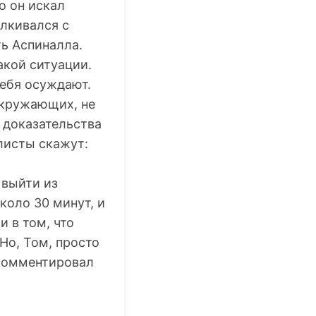
о он искал
лкивался с
ь Аспиналла.
акой ситуации.
тебя осуждают.
окружающих, не
 доказательства
листы скажут:
 выйти из
коло 30 минут, и
и в том, что
 Но, Том, просто
окомментировал