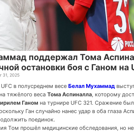
аммад поддержал Тома Аспина
ной остановки боя с Ганом на 
 31, 2025
UFC в полусреднем весе
Белал Мухаммад
выступ
на тяжёлого веса
Тома Аспиналла
, которому дос
ирилем Ганом
на турнире UFC 321. Сражение был
оскольку Ган случайно нанес удар в оба глаза Асп
одолжить поединок.
ия Том прошёл медицинские обследования, но н