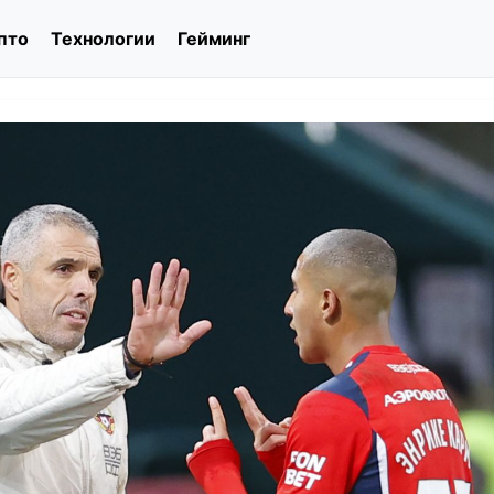
пто
Технологии
Гейминг