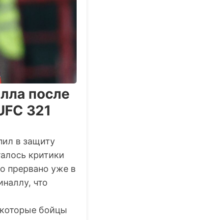
лла после
UFC 321
ил в защиту
талось критики
о прервано уже в
иналлу, что
екоторые бойцы