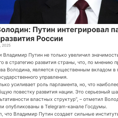
Володин: Путин интегрировал п
 развития России
, 2025
и Владимир Путин не только увеличил значимость
го в стратегию развития страны, что, по мнению 
ва Володина, является существенным вкладом в
осударственного управления.
лько усиливает роль парламента, но, что наиболе
бщую повестку развития нации. Это серьезный ша
тативности властных структур”, – отметил Волод
и опубликованы в Telegram-канале Госдумы.
л, что Владимир Путин создает сильные институт