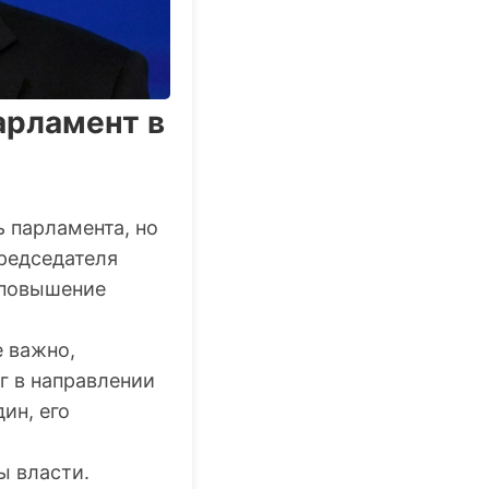
арламент в
 парламента, но
председателя
 повышение
е важно,
г в направлении
ин, его
ы власти.