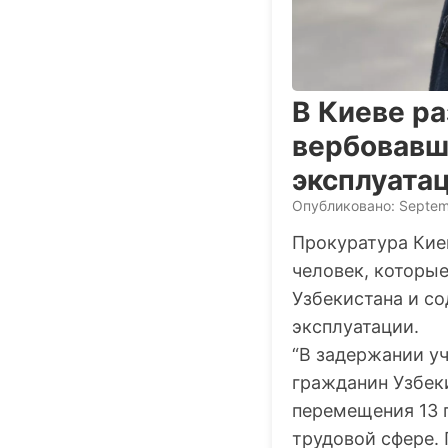
В Киеве ра
вербовавш
эксплуата
Опубликовано: Septem
Прокуратура Кие
человек, которы
Узбекистана и с
эксплуатации.
“В задержании у
гражданин Узбеки
перемещения 13 
трудовой сфере.