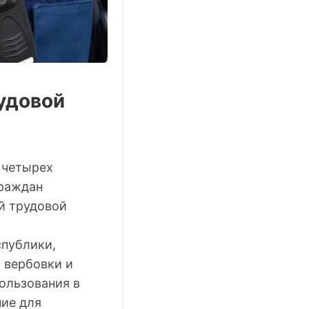
удовой
 четырех
граждан
й трудовой
спублики,
 вербовки и
ользования в
ие для