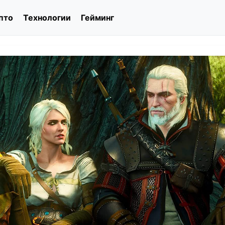
пто
Технологии
Гейминг