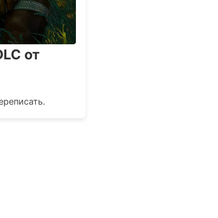
DLC от
ереписать.