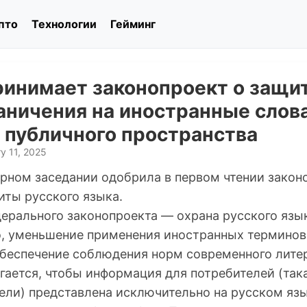
пто
Технологии
Гейминг
ринимает законопроект о защит
аничения на иностранные слов
 публичного пространства
y 11, 2025
арном заседании одобрила в первом чтении закон
ты русского языка.
дерального законопроекта — охрана русского язы
о, уменьшение применения иностранных термино
обеспечение соблюдения норм современного литер
гается, чтобы информация для потребителей (така
тели) представлена исключительно на русском яз