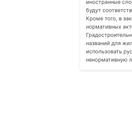
иностранные слов
будут соответст
Кроме того, в з
нормативных акто
Градостроительн
названий для жил
использовать ру
ненормативную л