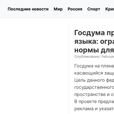
Последние новости
Мир
Россия
Спорт
Кри
Госдума п
языка: огр
нормы для
Опубликовано: Februar
Госдума на плен
касающийся защи
Цель данного фе
государственног
пространстве и 
В проекте предла
реклама и указа