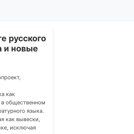
е русского
а и новые
опроект,
ка как
в в общественном
атурного языка.
я как вывески,
ыке, исключая