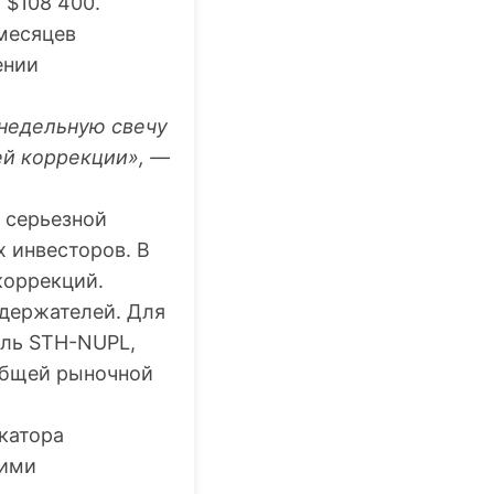
 $108 400.
месяцев
ении
 недельную свечу
ей коррекции», —
 серьезной
 инвесторов. В
коррекций.
 держателей. Для
ель STH-NUPL,
общей рыночной
катора
щими