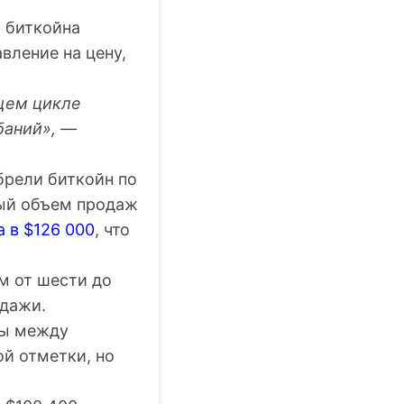
 биткойна
вление на цену,
щем цикле
баний», —
брели биткойн по
ный объем продаж
 в $126 000
, что
м от шести до
одажи.
цы между
ой отметки, но