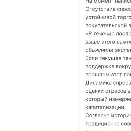
На момент написа
Отсутствие спос
устойчивой торг
покупательской а
«В течение после
выше этого важн
объяснили экспе
Если текущая те
поддержке вокру
прошлом этот пок
Динамика спроса
оценки стресса в
который измеряе
капитализации.
Согласно историч
традиционно сов