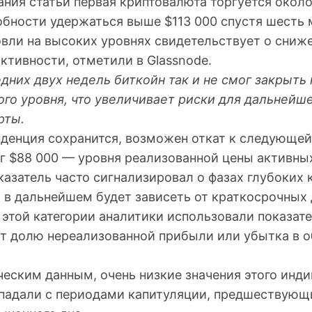
ния статьи первая криптовалюта торгуется около
обности удержаться выше $113 000 спустя шесть 
овли на высоких уровнях свидетельствует о сниж
ктивности, отметили в Glassnode.
дних двух недель биткойн так и не смог закрыть
ого уровня, что увеличивает риски для дальнейш
рты.
нденция сохранится, возможен откат к следующей
г $88 000 — уровня реализованной цены активных
азатель часто сигнализировал о фазах глубоких 
 в дальнейшем будет зависеть от краткосрочных
 этой категории аналитики использовали показат
т долю нереализованной прибыли или убытка в 
еским данным, очень низкие значения этого инди
падали с периодами капитуляции, предшествую