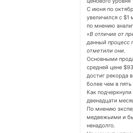
ценового уровня
С июня по октяб
увеличился с $1 
по мнению анали
«В отличие от п
данный процесс 
отметили они.
Основными прода
средней цене $93
достиг рекорда 
более чем в пять
Как подчеркнули 
двенадцати меся
По мнению экспер
медвежьими и б
ненадолго.