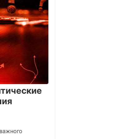
итические
ния
 важного