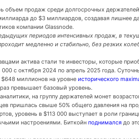
рь объем продаж среди долгосрочных держателей
миллиарда до $3 миллиардов, создавая лишнее да
тиков компании Glassnode.
редыдущих периодов интенсивных продаж, в теку
проходит медленно и стабильно, без резких коле
вцами актива стали те инвесторы, которые прио
 000 с октября 2024 по апрель 2025 года. Суточ
в $648 миллионов на уровне
исторического maxima
 раз превышает базовый уровень.
аналитики, на группу держателей монет возрасто
цев пришлась свыше 50% общего давления на пр
тов, уровень в $113 000 выступает в роли грани
ычьими настроениями. Биткойн
поднимался
до эт