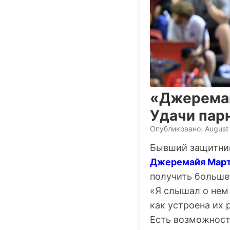
«Джеремай
Удачи парн
Опубликовано: August
Бывший защитник
Джеремайя Мар
получить больше
«Я слышал о нем 
как устроена их 
Есть возможность