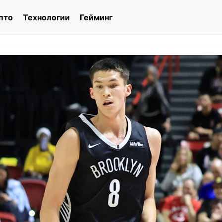
пто
Технологии
Гейминг