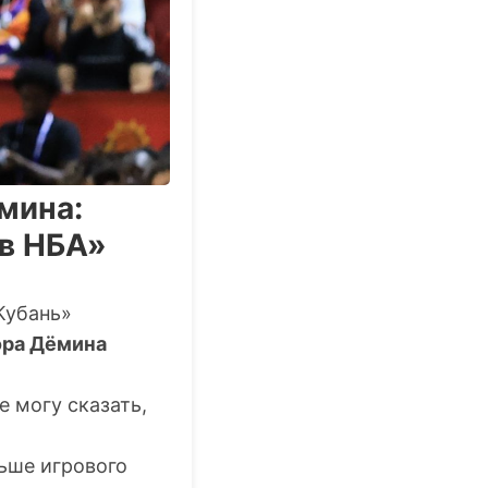
мина:
 в НБА»
Кубань»
ора Дёмина
е могу сказать,
льше игрового