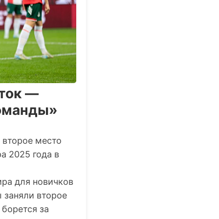
ток —
команды»
второе место
а 2025 года в
ира для новичков
ы заняли второе
 борется за