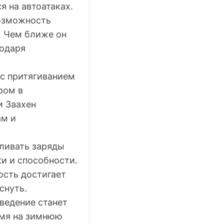
я на автоатаках.
возможность
. Чем ближе он
годаря
 с притягиванием
ром в
и Заахен
ам и
пливать заряды
и и способности.
ость достигает
снуть.
введение станет
емя на зимнюю