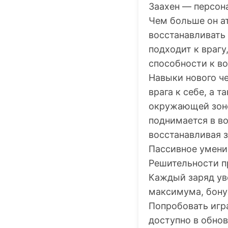
Заахен — персона
Чем больше он а
восстанавливать
подходит к врагу
способности к в
Навыки нового че
врага к себе, а 
окружающей зоне
поднимается в во
восстанавливая з
Пассивное умени
Решительности пр
Каждый заряд ув
максимума, бонус
Попробовать игра
доступно в обнов