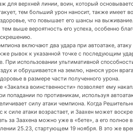
ж для верхней линии, воин, который основываетс
такует, тем больший урон наносит, также имеет 
 здоровье, что повышает его шансы на выживание
, тем выше вероятность его успеха, особенно бла
оскрешению.
мпиона включают два удара при автоатаке, атаку
также рывок к указанной точке с последующим уда
. При использовании ультимативной способност
здух и обрушивается на землю, нанося урон враг
доровье в размере части полученного урона.
е «Закалка воинственности» позволяет ему нака
и попадании по противникам, используя автоатак
еличивает силу атаки чемпиона. Когда Решительн
 к силе атаки возрастает, и Заахен может воскре
ть за Заахена можно уже в «бете», а его полное 
лении 25.23, стартующем 19 ноября. В это же вр