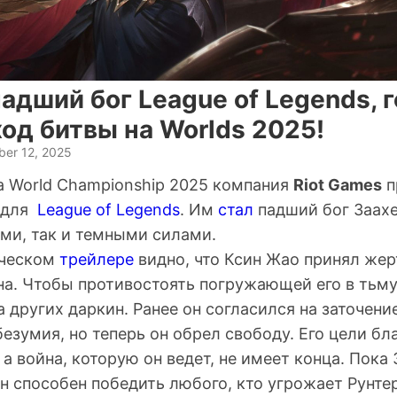
адший бог League of Legends, 
од битвы на Worlds 2025!
er 12, 2025
а World Championship 2025 компания
Riot Games
п
 для
League of Legends
. Им
стал
падший бог Заах
ми, так и темными силами.
ическом
трейлере
видно, что Ксин Жао принял жер
на. Чтобы противостоять погружающей его в тьму
а других даркин. Ранее он согласился на заточение
езумия, но теперь он обрел свободу. Его цели бл
а война, которую он ведет, не имеет конца. Пока 
н способен победить любого, кто угрожает Рунте