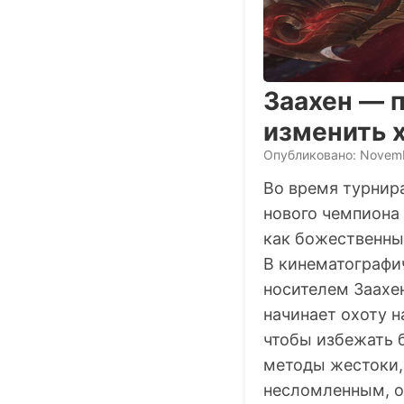
Заахен — п
изменить х
Опубликовано: Novemb
Во время турнир
нового чемпиона
как божественны
В кинематограф
носителем Заахе
начинает охоту н
чтобы избежать б
методы жестоки, 
несломленным, о