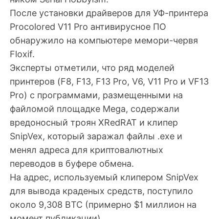
После установки драйверов для УФ-принтера
Procolored V11 Pro антивирусное ПО
обнаружило на компьютере мемори-червя
Floxif.
Эксперты отметили, что ряд моделей
принтеров (F8, F13, F13 Pro, V6, V11 Pro и VF13
Pro) с программами, размещенными на
файломой площадке Mega, содержали
вредоносный троян XRedRAT и клипер
SnipVex, который заражал файлы .exe и
менял адреса для криптовалютных
переводов в буфере обмена.
На адрес, используемый клипером SnipVex
для вывода краденых средств, поступило
около 9,308 BTC (примерно $1 миллион на
момент публикации).