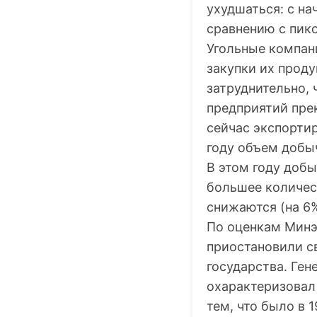
ухудшаться: с на
сравнению с пик
Угольные компан
закупки их проду
затруднительно, 
предприятий прек
сейчас экспортир
году объем добыч
В этом году добы
большее количест
снижаются (на 6%
По оценкам Минэн
приостановили с
государства. Ге
охарактеризовал
тем, что было в 1