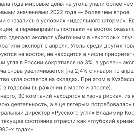
чала года мировые цены на уголь упали более чем 
овыми значениями 2022 года — более чем втрое.
ии оказались в условиях «идеального шторма». Е
кции, а перенаправить поставки на восток оказал
что сделало экспорт убыточным в некоторых случ
ратили экспорт с апреля. Уголь среди других тов
уются на восток, не находится в числе приорите
и угля в России сократился на 3%, а уровень эксп
ча снова увеличивается (на 2,4% с января по апрел
во угля остается на складах. При этом в Кузбас
 в годовом выражении в марте и апреле).
ерго, 30 компаний находятся в «зоне риска», из 
вою деятельность, а еще пятерым потребовалась
неральный директор «Русского угля» Владимир Ко
 текущее состояние отрасли как «глубокий кризи
990-х годах».