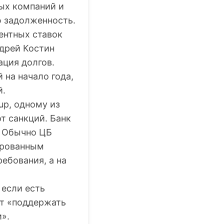
ых компаний и
ю задолженность.
центных ставок
ндрей Костин
ация долгов.
 на начало года,
й.
up, одному из
т санкций. Банк
. Обычно ЦБ
ированным
ребования, а на
 если есть
т «поддержать
».