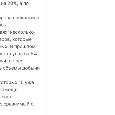
на 20%, а по
вропа прекратила
ось
аях; несколько
аров, которые
тных. В прошлом
орта упал на 6%.
ь), но все
се объемы добычи
которых 10 уже
 помощь
ротин
с, сравнимый с