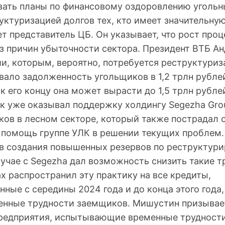
вать планы по финансовому оздоровлению угольн
уктуризацией долгов тех, кто имеет значительну
ет представитель ЦБ. Он указывает, что рост про
из причин убыточности сектора. Президент ВТБ А
и, которым, вероятно, потребуется реструктуриз
ало задолженность угольщиков в 1,2 трлн рублей
 к его концу она может вырасти до 1,5 трлн рубле
к уже оказывал поддержку холдингу Segezha Gro
ов в лесном секторе, который также пострадал о
 помощь группе УЛК в решении текущих проблем
ов создания повышенных резервов по реструктур
лучае с Segezha дал возможность снизить такие т
х распространил эту практику на все кредиты,
ные с середины 2024 года и до конца этого года,
енные трудности заемщиков. Мишустин призывае
редприятия, испытывающие временные трудности