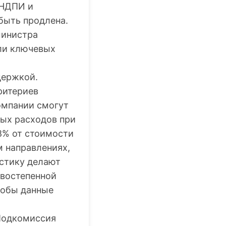
 НДПИ и
быть продлена.
министра
ели ключевых
держкой.
ритериев
омпании смогут
ных расходов при
8% от стоимости
м направлениях,
истику делают
рвостепенной
чтобы данные
 Подкомиссия