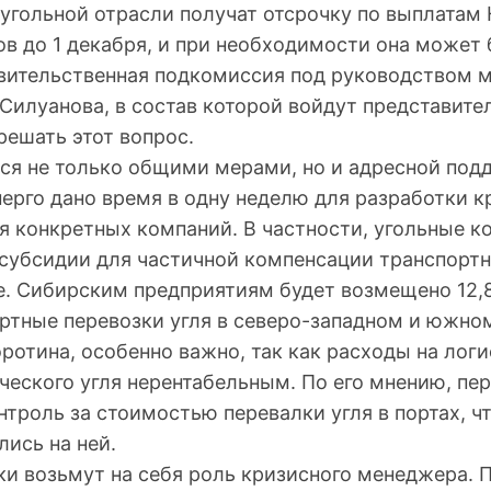
 угольной отрасли получат отсрочку по выплатам
в до 1 декабря, и при необходимости она может 
вительственная подкомиссия под руководством 
 Силуанова, в состав которой войдут представит
решать этот вопрос.
ся не только общими мерами, но и адресной под
ерго дано время в одну неделю для разработки к
я конкретных компаний. В частности, угольные к
 субсидии для частичной компенсации транспорт
е. Сибирским предприятиям будет возмещено 12,
ортные перевозки угля в северо-западном и южно
оротина, особенно важно, так как расходы на лог
ческого угля нерентабельным. По его мнению, пе
нтроль за стоимостью перевалки угля в портах, 
лись на ней.
ки возьмут на себя роль кризисного менеджера.