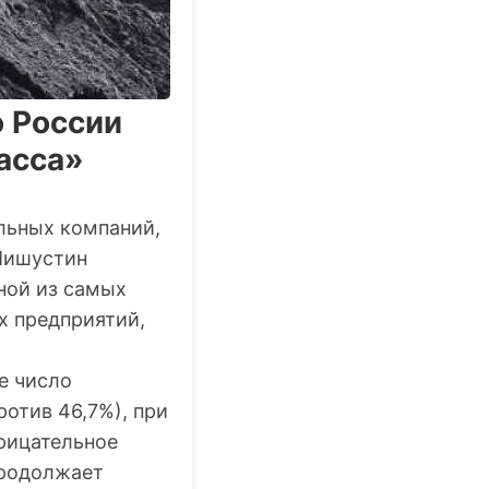
о России
асса»
льных компаний,
Мишустин
ной из самых
х предприятий,
е число
отив 46,7%), при
рицательное
продолжает