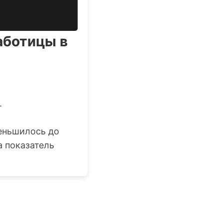
аботицы в
.
меньшилось до
а показатель