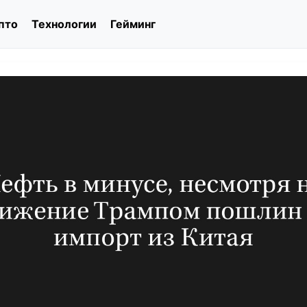
пто
Технологии
Гейминг