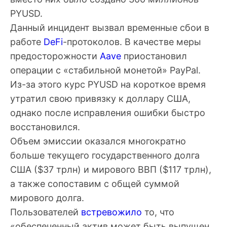
PYUSD.
Данный инцидент вызвал временные сбои в
работе
DeFi
-протоколов. В качестве меры
предосторожности
Aave
приостановил
операции с «стабильной монетой» PayPal.
Из-за этого курс PYUSD на короткое время
утратил свою привязку к доллару США,
однако после исправления ошибки быстро
восстановился.
Объем эмиссии оказался многократно
больше текущего государственного долга
США ($37 трлн) и мирового ВВП ($117 трлн),
а также сопоставим с общей суммой
мирового долга.
Пользователей
встревожило
то, что
«обеспеченный актив может быть выпущен