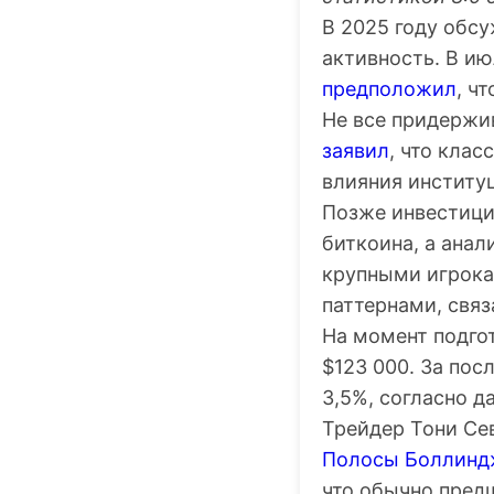
В 2025 году обс
активность. В ию
предположил
, ч
Не все придержи
заявил
, что кла
влияния институ
Позже инвестици
биткоина, а анал
крупными игрока
паттернами, связ
На момент подго
$123 000. За пос
3,5%, согласно 
Трейдер Тони Се
Полосы Боллинд
что обычно пред