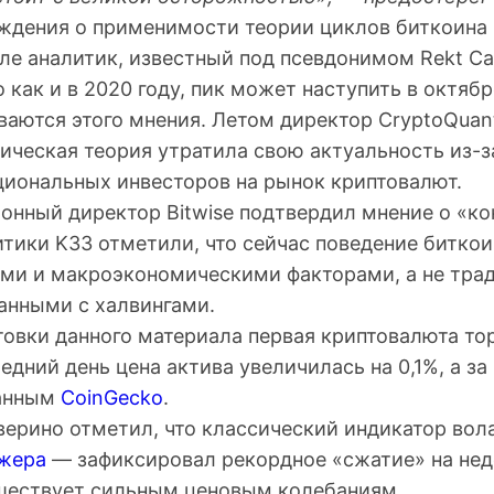
уждения о применимости теории циклов биткоина
ле аналитик, известный под псевдонимом Rekt Cap
то как и в 2020 году, пик может наступить в октябр
ваются этого мнения. Летом директор CryptoQuan
ссическая теория утратила свою актуальность из-
циональных инвесторов на рынок криптовалют.
онный директор Bitwise подтвердил мнение о «ко
итики K33 отметили, что сейчас поведение битко
ми и макроэкономическими факторами, а не тр
анными с халвингами.
товки данного материала первая криптовалюта то
ледний день цена актива увеличилась на 0,1%, а з
данным
CoinGecko
.
верино отметил, что классический индикатор во
жера
— зафиксировал рекордное «сжатие» на нед
шествует сильным ценовым колебаниям.