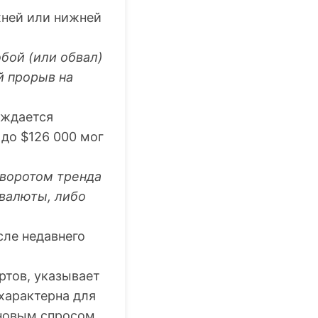
хней или нижней
бой (или обвал)
й прорыв на
ождается
до $126 000 мог
зворотом тренда
овалюты, либо
сле недавнего
ртов, указывает
характерна для
 новым спросом.