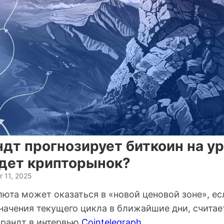
дт прогнозирует биткоин на у
ждет крипторынок?
 11, 2025
юта может оказаться в «новой ценовой зоне», ес
начения текущего цикла в ближайшие дни, считае
Брандт в интервью
Cointelegraph
.