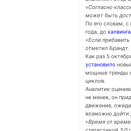
«Согласно класси
может быть дост
По его словам, с
года, до
халвинга
«Если прибавить 
отметил Брандт.
Как раз 5 октяб
установило
новый
мощные тренды ф
циклов.
Аналитик оценив
не менее, он пр
движение, ожида
возможно дойти 
«Время от време
статистикой 3:0 