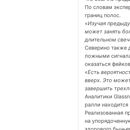
По словам экспе
границ полос.
«Изучая предыду
может занять бо
длительном свеч
Северино также 
ложными сигналам
оказаться фейко
«Есть вероятнос
вверх. Это може
завершить трехл
Аналитики Glass
ралли находится
Реализованная п
на упорядоченную
здорового бычье