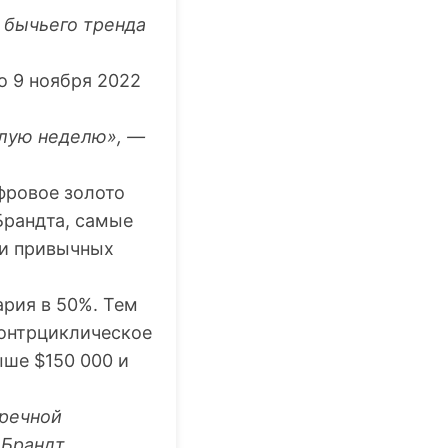
 бычьего тренда
о 9 ноября 2022
шлую неделю», —
фровое золото
Брандта, самые
ки привычных
ария в 50%. Тем
контрциклическое
ыше $150 000 и
пречной
Брандт.