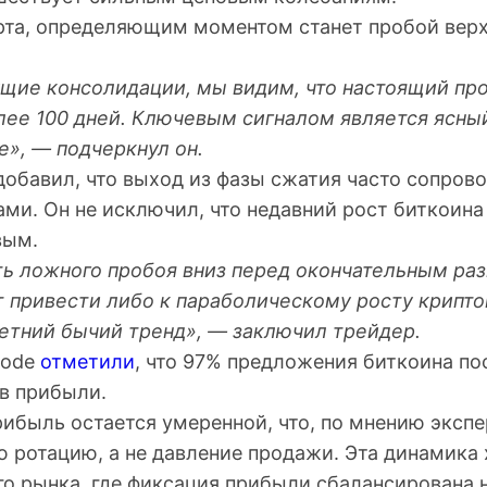
рта, определяющим моментом станет пробой вер
щие консолидации, мы видим, что настоящий про
лее 100 дней. Ключевым сигналом является ясны
е», — подчеркнул он.
добавил, что выход из фазы сжатия часто сопров
и. Он не исключил, что недавний рост биткоина 
вым.
ть ложного пробоя вниз перед окончательным ра
т привести либо к параболическому росту крипт
етний бычий тренд», — заключил трейдер.
node
отметили
, что 97% предложения биткоина по
 в прибыли.
рибыль
остается умеренной, что, по мнению экспе
 ротацию, а не давление продажи. Эта динамика 
го рынка, где фиксация прибыли сбалансирована