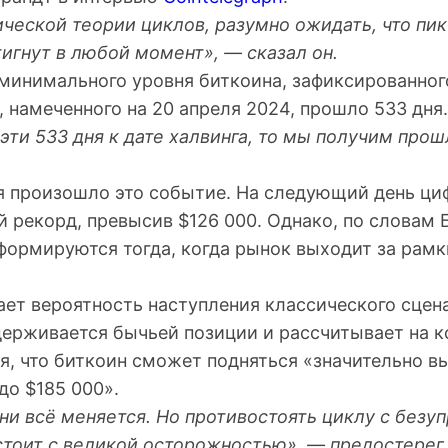
ческой теории циклов, разумно ожидать, что пик
игнут в любой момент», — сказал он.
 минимального уровня биткоина, зафиксированног
, намеченного на 20 апреля 2024, прошло 533 дня.
эти 533 дня к дате халвинга, то мы получим про
ря произошло это событие. На следующий день ци
 рекорд, превысив $126 000. Однако, по словам 
ормируются тогда, когда рынок выходит за рам
ает вероятность наступления классического сцен
идерживается бычьей позиции и рассчитывает на 
я, что биткоин сможет подняться «значительно в
до $185 000».
ни всё меняется. Но противостоять циклу с безу
стоит с великой осторожностью», — предостерег 