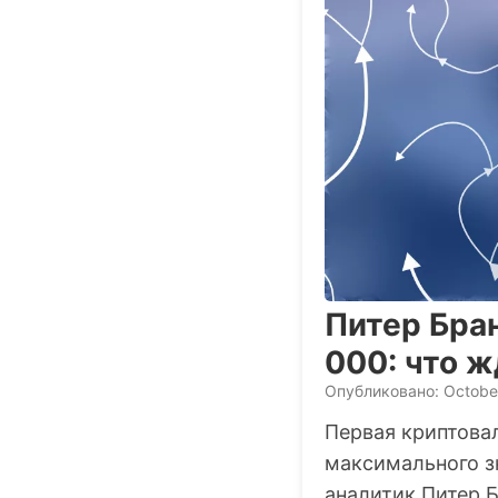
Питер Бран
000: что 
Опубликовано: October
Первая криптовал
максимального з
аналитик Питер 