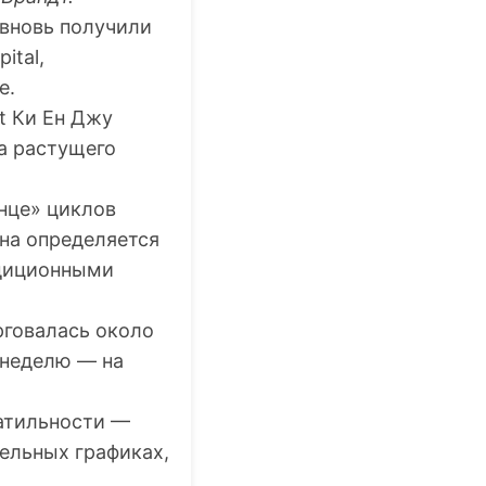
 вновь получили
ital,
е.
t Ки Ен Джу
за растущего
нце» циклов
ина определяется
адиционными
рговалась около
а неделю — на
латильности —
ельных графиках,