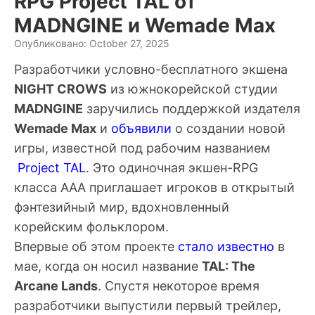
RPG Project TAL от
MADNGINE и Wemade Max
Опубликовано: October 27, 2025
Разработчики условно-бесплатного экшена
NIGHT CROWS
из южнокорейской студии
MADNGINE
заручились поддержкой издателя
Wemade Max
и
объявили
о создании новой
игры, известной под рабочим названием
Project TAL
. Это одиночная экшен-RPG
класса AAA приглашает игроков в открытый
фэнтезийный мир, вдохновленный
корейским фольклором.
Впервые об этом проекте
стало известно
в
мае, когда он носил название
TAL: The
Arcane Lands
. Спустя некоторое время
разработчики выпустили первый трейлер,