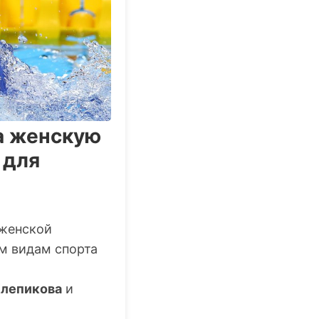
на женскую
 для
 женской
м видам спорта
Клепикова
и