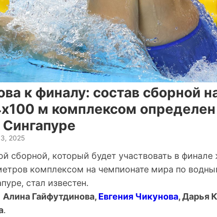
ова к финалу: состав сборной 
4х100 м комплексом определен
 Сингапуре
3, 2025
ой сборной, который будет участвовать в финале
метров комплексом на чемпионате мира по водны
пуре, стал известен.
т
Алина Гайфутдинова,
Евгения Чикунова
, Дарья 
а
.