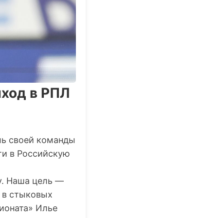
ыход в РПЛ
ль своей команды
ти в Российскую
у. Наша цель —
и в стыковых
ионата» Илье