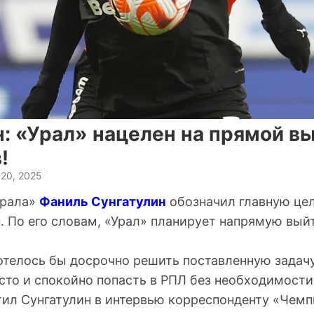
: «Урал» нацелен на прямой в
!
 20, 2025
Урала»
Фаниль Сунгатулин
обозначил главную це
. По его словам, «Урал» планирует напрямую вый
хотелось бы досрочно решить поставленную задач
есто и спокойно попасть в РПЛ без необходимост
тил Сунгатулин в интервью корреспонденту «Чемп