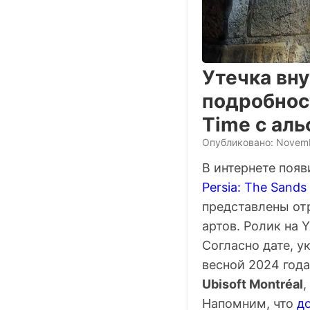
Утечка вн
подробност
Time с ал
Опубликовано: Novemb
В интернете поя
Persia: The Sands
представлены от
артов. Ролик на 
Согласно дате, у
весной 2024 год
Ubisoft Montréal
,
Напомним, что
д