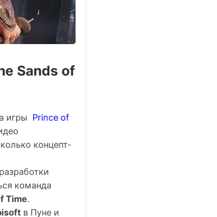
he Sands of
ка игры
Prince of
идео
сколько концепт-
 разработки
ься команда
f Time
.
isoft
в Пуне и