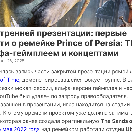
утренней презентации: первые
и о ремейке Prince of Persia: T
ьфа-геймплеем и концептами
er 26, 2025
вилась запись части закрытой презентации ремей
 of Time
, демонстрировавшейся фокус-группе. В в
резки мокап-сессии, альфа-версии геймплея и не
YouTube был удален по запросу правообладателя.
казанной в презентации, игра находится на стадии
а. К этому времени проектом уже должна занимат
 которая ранее создала оригинальную
The Sands o
о мая 2022 года
над ремейком работали студии
Ub