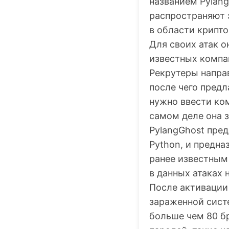
названием Pylang
распространяют 
в области крипто
Для своих атак 
известных компан
Рекрутеры напра
после чего предл
нужно ввести ком
самом деле она 
PylangGhost пред
Python, и предна
ранее известным 
в данных атаках 
После активации
зараженной сист
больше чем 80 б