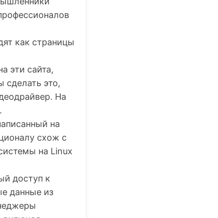
мышленники
 профессионалов
дят как страницы
а эти сайта,
 сделать это,
деодрайвер. На
.
написанный на
кционалу схож с
системы на Linux
ый доступ к
ые данные из
енеджеры