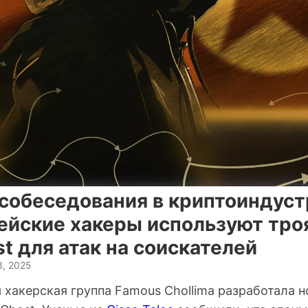
собеседования в криптоиндустр
ейские хакеры используют тро
t для атак на соискателей
3, 2025
хакерская группа Famous Chollima разработала н