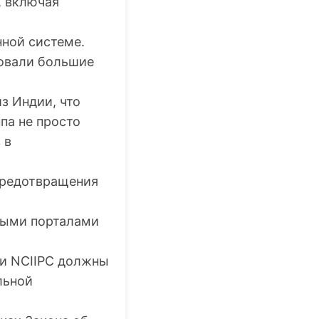
, включая
нной системе.
зовали большие
з Индии, что
па не просто
 в
 предотвращения
ными порталами
и
NCIIPC
должны
льной