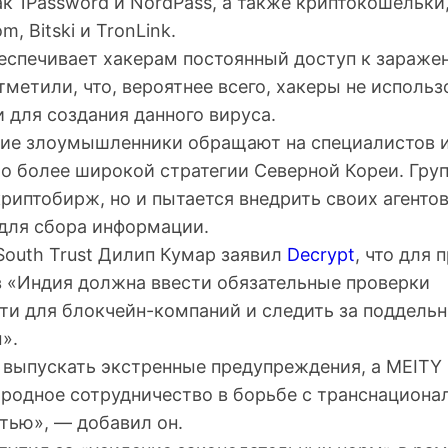
ак 1Password и NordPass, а также криптокошельки
, Bitski и TronLink.
еспечивает хакерам постоянный доступ к зараже
метили, что, вероятнее всего, хакеры не исполь
 для создания данного вируса.
ие злоумышленники обращают на специалистов и
о более широкой стратегии Северной Кореи. Груп
криптобирж, но и пытается внедрить своих агентов
для сбора информации.
 South Trust Дилип Кумар заявил
Decrypt
, что для
в «Индия должна ввести обязательные проверки
ти для блокчейн-компаний и следить за поддель
».
выпускать экстренные предупреждения, а
MEITY
родное сотрудничество в борьбе с транснациона
тью», — добавил он.