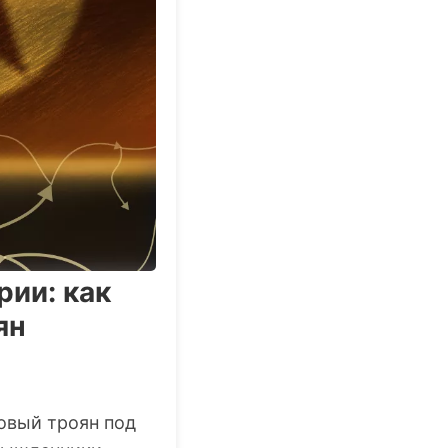
ии: как
ян
овый троян под