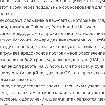
Ghost. Ученые из
Cisco Talos
сообщили, что злоу
этот троян через поддельные собеседования для
валют.
они создают фальшивые веб-сайты, которые выгля
ий, таких как Coinbase, Robinhood и Uniswap.
вляют кандидатам на прохождение тестирования н
агают включить камеру для видеоинтервью. Чтобы
анду в консоли, которая якобы устанавливает ви
загружает вредоносное программное обеспечение
ставляет собой троян удаленного доступа (RAT), 
значен для работы на Windows. Он по своему фун
вирусом GolangGhost для macOS, в то время как 
не затрагиваются.
 вирус предоставляет злоумышленникам удаленн
еме, позволяя им похищать файлы cookie и учетн
раузерных дополнений. Целями атак являются м