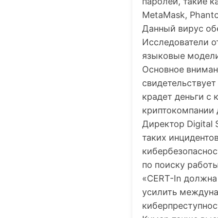
паролей, такие к
MetaMask, Phantom
Данный вирус об
Исследователи от
языковые модели
Основное вниман
свидетельствует 
крадет деньги с 
криптокомпании 
Директор Digital
таких инциденто
кибербезопаснос
по поиску работы
«
CERT-In
должна 
усилить междуна
киберпреступнос