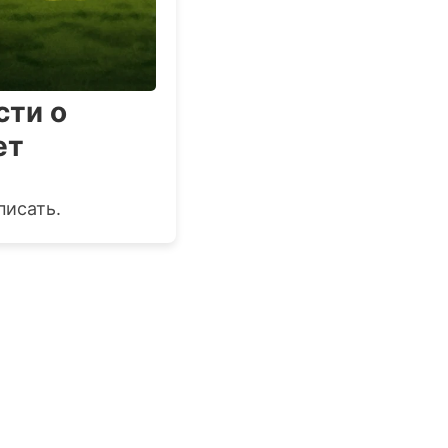
сти о
ет
писать.