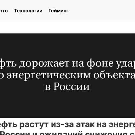
пто
Технологии
Гейминг
фть растут из-за атак на энер
 России и ожиданий снижения с