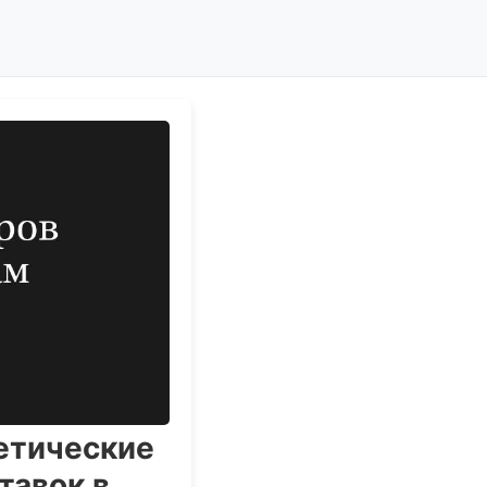
гетические
тавок в