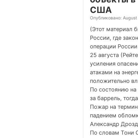
США
Опубликовано: August
(Этот материал б
России, где зак
операции России 
25 августа (Рейт
усиления опасен
атаками на энерг
положительно вл
По состоянию на 
за баррель, тогд
Пожар на термин
падением обломк
Александр Дрозд
По словам Тони С