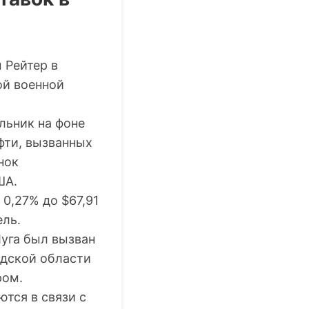
 Рейтер в
ой военной
ельник на фоне
фти, вызванных
нок
ША.
0,27% до $67,91
ель.
уга был вызван
адской области
ром.
ются в связи с