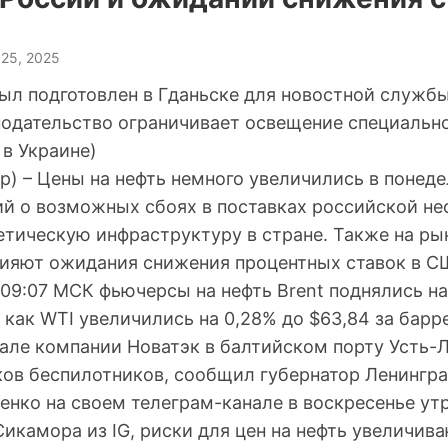
 25, 2025
ыл подготовлен в Гданьске для новостной службы
онодательство ограничивает освещение специальн
в Украине)
ер) – Цены на нефть немного увеличились в понед
ий о возможных сбоях в поставках российской не
етическую инфраструктуру в стране. Также на ры
ияют ожидания снижения процентных ставок в С
09:07 МСК фьючерсы на нефть Brent поднялись на 
а как WTI увеличились на 0,28% до $63,84 за барр
але компании Новатэк в балтийском порту Усть-Л
ов беспилотников, сообщил губернатор Ленингр
енко на своем телеграм-канале в воскресенье ут
икамора из IG, риски для цен на нефть увеличива