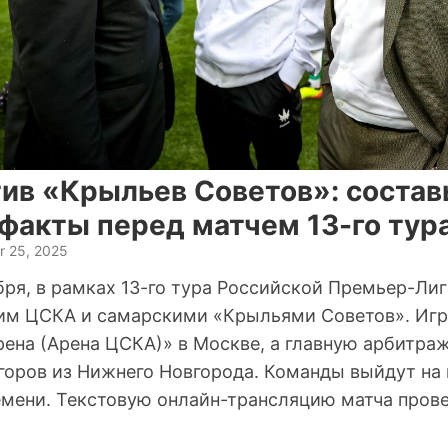
ив «Крыльев Советов»: состав
факты перед матчем 13-го тур
r 25, 2025
бря, в рамках 13-го тура Российской Премьер-Ли
м ЦСКА и самарскими «Крыльями Советов». Игра
рена (Арена ЦСКА)» в Москве, а главную арбитра
горов из Нижнего Новгорода. Команды выйдут на п
мени. Текстовую онлайн-трансляцию матча прове