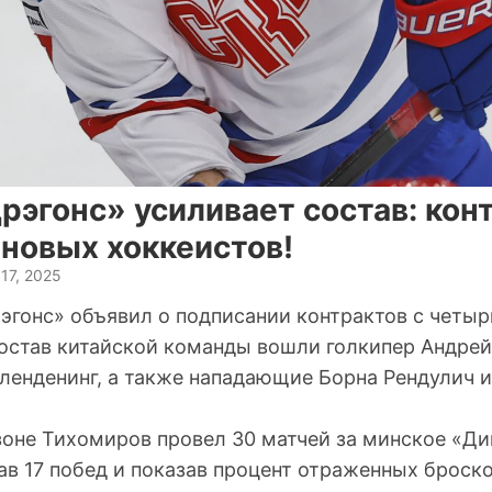
эгонс» усиливает состав: конт
 новых хоккеистов!
17, 2025
эгонс» объявил о подписании контрактов с четы
состав китайской команды вошли голкипер Андре
ленденинг, а также нападающие Борна Рендулич 
оне Тихомиров провел 30 матчей за минское «Ди
в 17 побед и показав процент отраженных броско