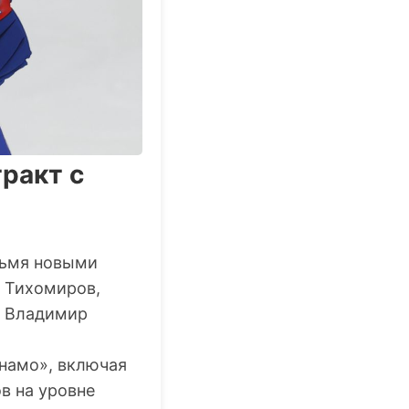
ракт с
рьмя новыми
й Тихомиров,
и Владимир
намо», включая
в на уровне