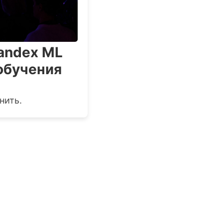
andex ML
 обучения
нить.