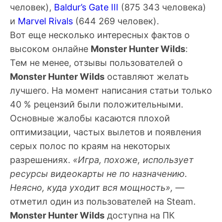
человек),
Baldur’s Gate III
(875 343 человека)
и
Marvel Rivals
(644 269 человек).
Вот еще несколько интересных фактов о
высоком онлайне
Monster Hunter Wilds
:
Тем не менее, отзывы пользователей о
Monster Hunter Wilds
оставляют желать
лучшего. На момент написания статьи только
40 %
рецензий были положительными.
Основные жалобы касаются плохой
оптимизации, частых вылетов и появления
серых полос по краям на некоторых
разрешениях.
«Игра, похоже, использует
ресурсы видеокарты не по назначению.
Неясно, куда уходит вся мощность»,
—
отметил один из пользователей на Steam.
Monster Hunter Wilds
доступна на ПК