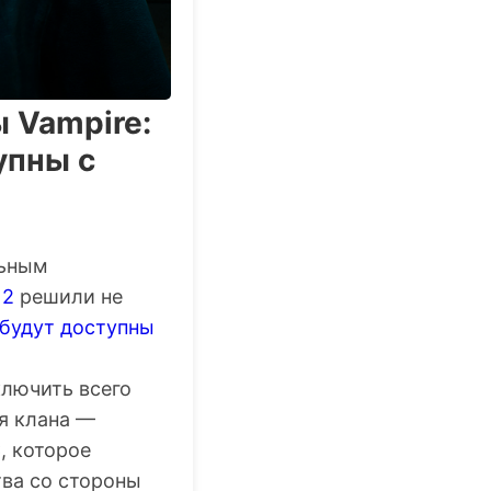
 Vampire:
упны с
льным
 2
решили не
будут доступны
ключить всего
ся клана —
, которое
тва со стороны