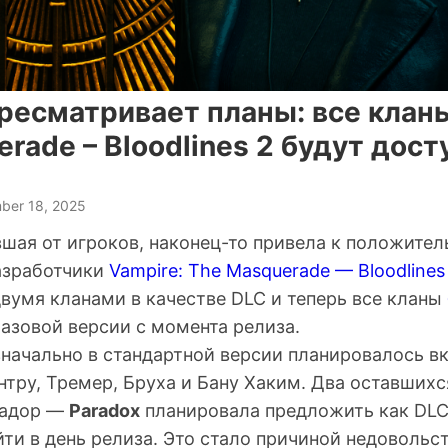
ресматривает планы: все кланы
rade – Bloodlines 2 будут дост
ber 18, 2025
вшая от игроков, наконец-то привела к положите
азработчики
Vampire: The Masquerade — Bloodlines
вумя кланами в качестве DLC и теперь все кланы
азовой версии с момента релиза.
значально в стандартной версии планировалось в
нтру, Тремер, Бруха и Бану Хаким. Два оставших
еадор —
Paradox
планировала предложить как DLC
ти в день релиза. Это стало причиной недовольс