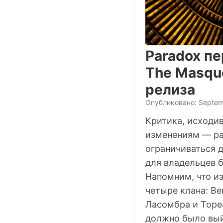
Paradox пе
The Masque
релиза
Опубликовано: Septem
Критика, исходи
изменениям — р
ограничиваться д
для владельцев б
Напомним, что и
четыре клана: Ве
Ласомбра и Тор
должно было вый