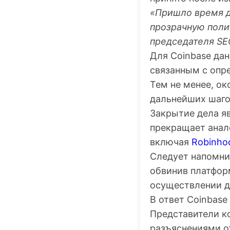
«Пришло время д
прозрачную поли
председателя SE
Для Coinbase да
связанным с опр
Тем не менее, ок
дальнейших шаго
Закрытие дела я
прекращает анал
включая
Robinho
Следует напомнит
обвинив платфор
осуществлении д
В ответ Coinbase
Представители к
разъяснениями о