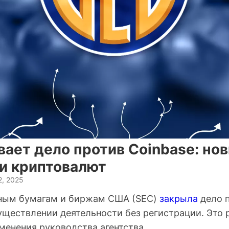
вает дело против Coinbase: но
ии криптовалют
2, 2025
ным бумагам и биржам США (SEC)
закрыла
дело п
уществлении деятельности без регистрации. Это
менения руководства агентства.