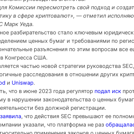
ля Комиссии пересмотреть свой подход и созда
тику в сфере криптовалют», — отметил исполня
C Марк Уеда.
нное разбирательство стало ключевым юридичес
еделением ценных бумаг и требованиями по реги
ончательные разъяснения по этим вопросам все е
в Конгресса США.
вляется частью новой стратегии руководства SEC
огичные расследования в отношении других крип
od
и
Uniswap
.
ь, что в июне 2023 года регулятор
подал иск
прот
му в нарушении законодательства о ценных бумаг
еятельности без должной регистрации.
заявила
, что действия SEC превышают ее полном
омпании указали, что платформа не раз
обращала
тносительно применения законов о ценных бумага