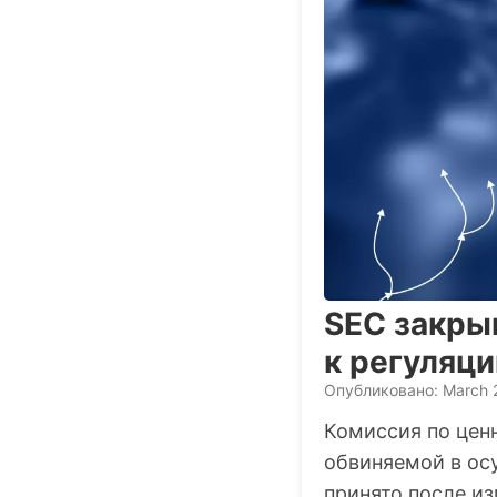
SEC закры
к регуляц
Опубликовано: March 
Комиссия по цен
обвиняемой в ос
принято после из