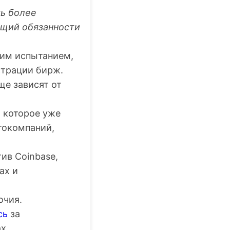
ть более
ющий обязанности
ким испытанием,
страции бирж.
ще зависят от
, которое уже
токомпаний,
ив Coinbase,
ах и
очия.
сь
за
х.