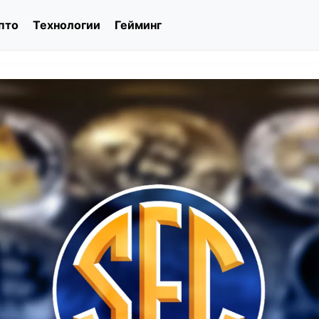
пто
Технологии
Гейминг