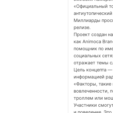
«Официальный то
антиутопический
Миллиарды просм
релизе.
Проект создан н
как Animoca Bran
помощник по имен
социальных сетя
отражает темы с
Цель концепта —
информацией рад
«Факторы, такие 
вовлеченности, п
троллем или мош
Участники смогут
и поведение. Это