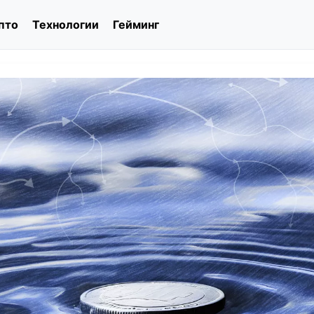
пто
Технологии
Гейминг