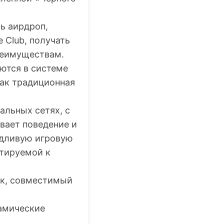
ь аирдроп,
 Club, получать
реимуществам.
ются в системе
как традиционная
альных сетях, с
вает поведение и
едливую игровую
птируемой к
ек, совместимый
намические