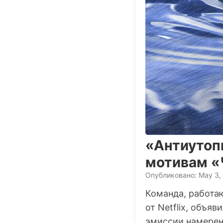
«Антиутопи
мотивам «
Опубликовано: May 3,
Команда, работа
от Netflix, объя
эмиссии намерен