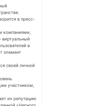
тный
транстве.
орится в пресс-
ми компаниями,
 — виртуальный
ользователей в
от элемент
ься своей личной
ровень
ящим участником,
вает их репутацию
еленной «Черного