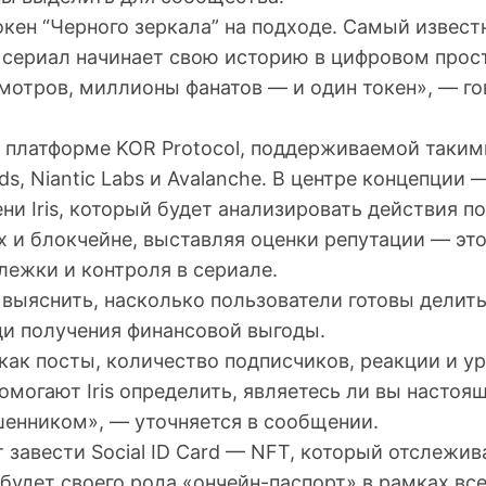
кен “Черного зеркала” на подходе. Самый извес
 сериал начинает свою историю в цифровом прос
отров, миллионы фанатов — и один токен», — гов
а платформе KOR Protocol, поддерживаемой таки
ds, Niantic Labs и Avalanche. В центре концепции
и Iris, который будет анализировать действия п
х и блокчейне, выставляя оценки репутации — эт
лежки и контроля в сериале.
 выяснить, насколько пользователи готовы делит
и получения финансовой выгоды.
как посты, количество подписчиков, реакции и у
омогают Iris определить, являетесь ли вы насто
енником», — уточняется в сообщении.
 завести Social ID Card — NFT, который отслежи
 будет своего рода «ончейн-паспорт» в рамках вс