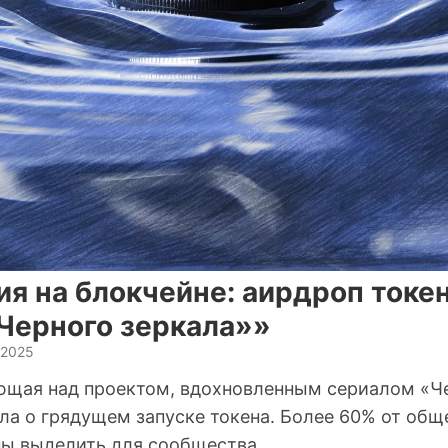
я на блокчейне: аирдроп токен
Черного зеркала»»
 2025
ющая над проектом, вдохновленным сериалом «Ч
вила о грядущем запуске токена. Более 60% от об
ы выделить для сообщества.