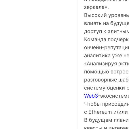
зеркала».
Высокий уровень
влиять на будуще
доступ к элитны
Команда подчерк
ончейн-репутаци
аналитика уже не
«Анализируя акти
помощью встроен
разговорные шаб
систему оценки р
Web3
-экосистеме
Чтобы присоедин
с Ethereum и/или 
В будущем плани
квесты и интера