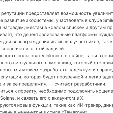
 репутации предоставляет возможность увеличит
е развитие экосистемы, участвовать в клубе Smile
м наградам, местам в «белом списке» и другим п
ивает, что децентрализованные платформы нужда
и для вознаграждения истинных участников, так 
 справляется с этой задачей.
вность пользователей как в онлайне, так и в соци
ного виртуального помощника, который отслежи
лоны, мы можем разработать надежную и справ
епутации, которая будет прозрачной и легко ада
 и за её пределами», — считают разработчики.
иться к проекту, необходимо подключить кошел
Solana, и связать его с аккаунтом в X.
руются новые функции, такие как ИИ-тренер, ди
ктивные мини-игры в стиле «Тамагочи».