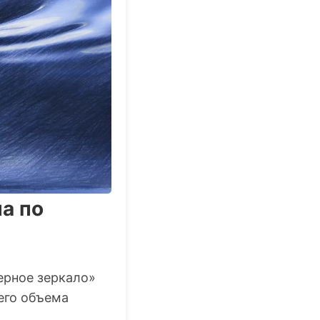
а по
ерное зеркало»
щего объема