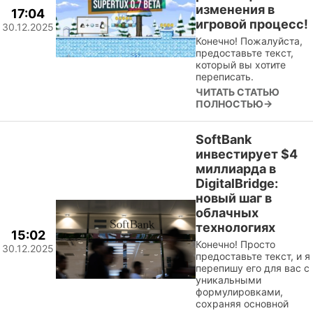
изменения в
17:04
игровой процесс!
30.12.2025
Конечно! Пожалуйста,
предоставьте текст,
который вы хотите
переписать.
ЧИТАТЬ СТАТЬЮ
ПОЛНОСТЬЮ→
SoftBank
инвестирует $4
миллиарда в
DigitalBridge:
новый шаг в
облачных
технологиях
15:02
Конечно! Просто
30.12.2025
предоставьте текст, и я
перепишу его для вас с
уникальными
формулировками,
сохраняя основной