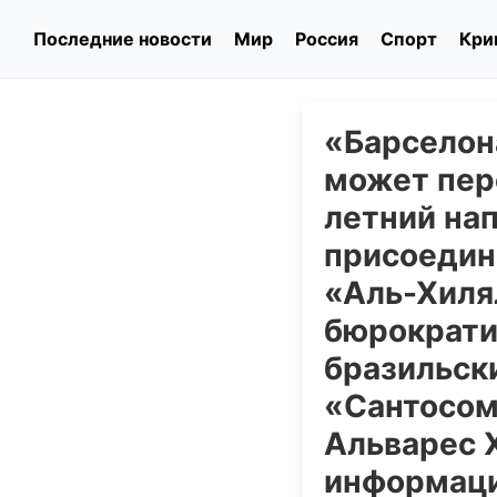
Последние новости
Мир
Россия
Спорт
Кри
«Барселона
может пер
летний на
присоедин
«Аль-Хиля
бюрократи
бразильск
«Сантосом
Альварес Х
информаци