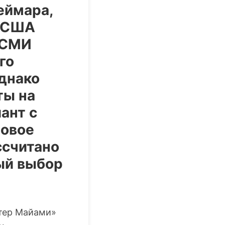
еймара,
в США
 СМИ
го
днако
ты на
ант с
довое
ссчитано
ый выбор
тер Майами»