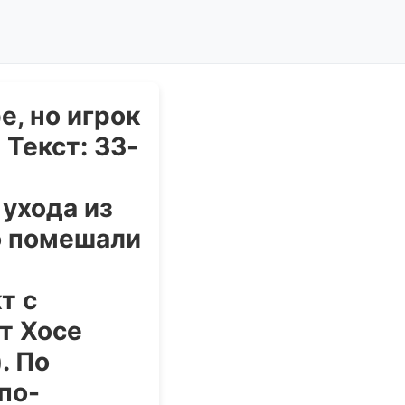
е, но игрок
Текст: 33-
ухода из
о помешали
т с
т Хосе
. По
по-