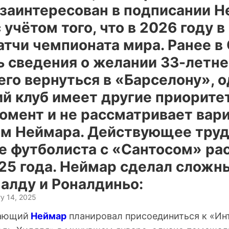
заинтересован в подписании Н
 учётом того, что в 2026 году 
атчи чемпионата мира. Ранее в
ь сведения о желании 33-летне
го вернуться в «Барселону», о
ий клуб имеет другие приорите
омент и не рассматривает вари
м Неймара. Действующее тру
е футболиста с «Сантосом» ра
025 года. Неймар сделал сложн
алду и Роналдиньо:
y 14, 2025
дающий
Неймар
планировал присоединиться к «Ин