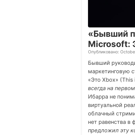
«Бывший п
Microsoft:
Опубликовано: October
Бывший руковод
маркетинговую 
«Это Xbox» (This
всегда на перво
Ибарра
не поним
виртуальной реал
облачный стрими
нет равенства в 
предложил эту к