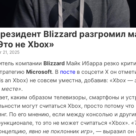
резидент Blizzard разгромил м
 Это не Xbox»
 21, 2025
итель компании
Blizzard
Майк Ибарра
резко крит
стратегию
Microsoft
. В
посте
в соцсети X он отмет
 is an Xbox) не совсем уместна, добавив:
«Xbox — 
м месте»
.
ает, каким образом телевизоры, смартфоны и уст
ьности могут считаться Xbox, просто потому что 
нг. По его мнению, если между консолью и друг
функционале, то это не может считаться «Xbox».
«
онцепцию, явно не поклонник игр»
, — выразил он