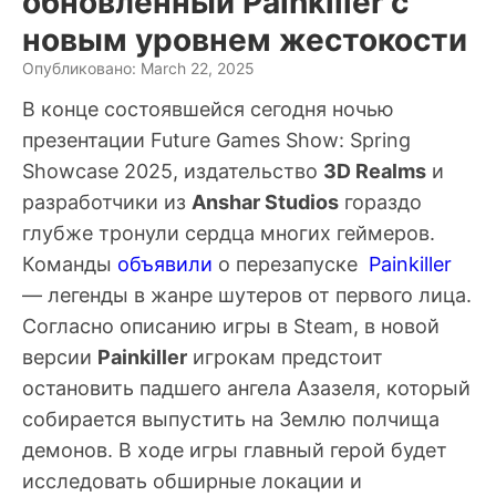
обновлённый Painkiller с
новым уровнем жестокости
Опубликовано: March 22, 2025
В конце состоявшейся сегодня ночью
презентации Future Games Show: Spring
Showcase 2025, издательство
3D Realms
и
разработчики из
Anshar Studios
гораздо
глубже тронули сердца многих геймеров.
Команды
объявили
о перезапуске
Painkiller
— легенды в жанре шутеров от первого лица.
Согласно описанию игры в Steam, в новой
версии
Painkiller
игрокам предстоит
остановить падшего ангела Азазеля, который
собирается выпустить на Землю полчища
демонов. В ходе игры главный герой будет
исследовать обширные локации и