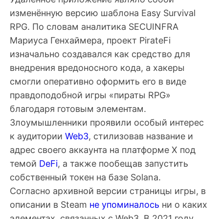
изменённую версию шаблона Easy Survival
RPG. По словам аналитика SECUINFRA
Мариуса Генхаймера, проект PirateFi
изначально создавался как средство для
внедрения вредоносного кода, а хакеры
смогли оперативно оформить его в виде
правдоподобной игры «пираты RPG»
благодаря готовым элементам.
Злоумышленники проявили особый интерес
к аудитории
Web3
, стилизовав название и
адрес своего аккаунта на платформе X под
темой
DeFi
, а также пообещав запустить
собственный токен на базе Solana.
Согласно архивной версии страницы игры, в
описании в Steam
не упоминалось
ни о каких
элементах, связанных с Web3. В 2021 году