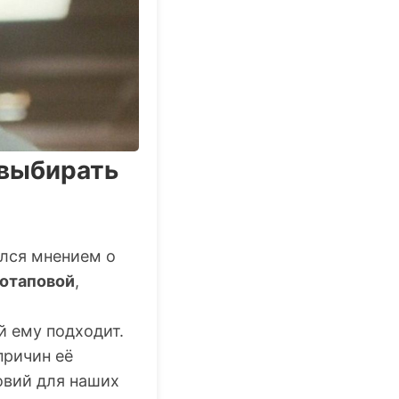
 выбирать
лся мнением о
отаповой
,
й ему подходит.
причин её
овий для наших