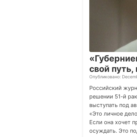
«Губерние
свой путь
Опубликовано: Decemb
Российский журн
решении 51-й ра
выступать под а
«Это личное дел
Если она хочет п
осуждать. Это п