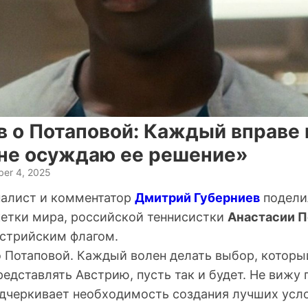
в о Потаповой: Каждый вправе
, не осуждаю ее решение»
er 4, 2025
алист и комментатор
Дмитрий Губерниев
подели
кетки мира, российской теннисистки
Анастасии П
встрийским флагом.
о Потаповой. Каждый волен делать выбор, которы
редставлять Австрию, пусть так и будет. Не вижу 
одчеркивает необходимость создания лучших усл