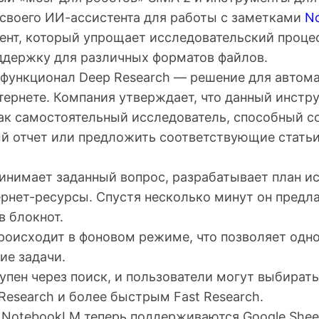
 своего ИИ-ассистента для работы с заметками
N
ент, который упрощает исследовательский процес
держку для различных форматов файлов.
 функционал Deep Research — решение для автом
тернете. Компания утверждает, что данный инстр
ак самостоятельный исследователь, способный с
й отчет или предложить соответствующие статьи
ринимает заданный вопрос, разрабатывает план и
рнет-ресурсы. Спустя несколько минут он предлаг
в блокнот.
роисходит в фоновом режиме, что позволяет одн
ие задачи.
упен через поиск, и пользователи могут выбират
esearch и более быстрым Fast Research.
 NotebookLM теперь поддерживаются Google Sheet