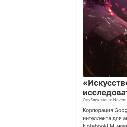
«Искусств
исследова
Опубликовано: Novemb
Корпорация Goog
интеллекта для а
NotebookLM, нов