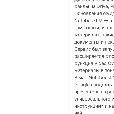
файлы из Drive, 
Обновления ожид
NotebookLM — эт
заметками, иссл
материалы, такие
документы и лек
Сервис был запущ
расширяется с п
функция Video O
материалы в пон
В мае NotebookLM
Google продолжае
презентовав в р
универсального 
инструкций» и н
ней.