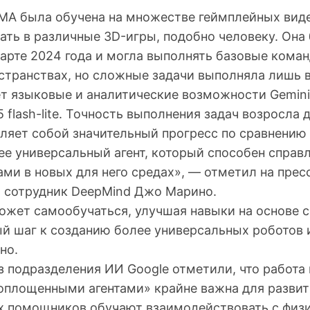
IMA была обучена на множестве геймплейных виде
ать в различные 3D-игры, подобно человеку. Она
марте 2024 года и могла выполнять базовые кома
странствах, но сложные задачи выполняла лишь в
т языковые и аналитические возможности Gemini
5 flash-lite. Точность выполнения задач возросла 
ляет собой значительный прогресс по сравнению
ее универсальный агент, который способен справ
ми в новых для него средах», — отметил на прес
 сотрудник DeepMind Джо Марино.
может самообучаться, улучшая навыки на основе 
ый шаг к созданию более универсальных роботов 
но.
 подразделения ИИ Google отметили, что работа 
площенными агентами» крайне важна для развит
их помощников обучают взаимодействовать с физ