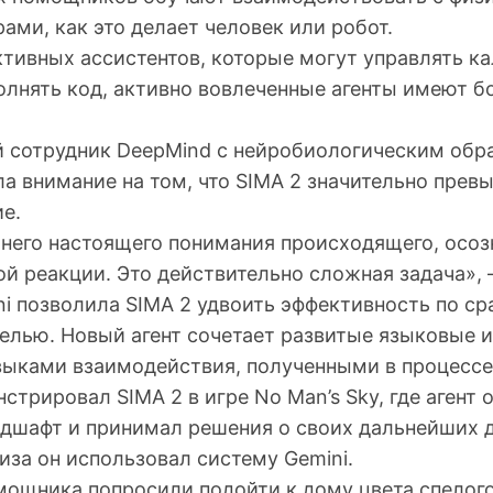
ми, как это делает человек или робот.
ктивных ассистентов, которые могут управлять к
олнять код, активно вовлеченные агенты имеют 
 сотрудник DeepMind с нейробиологическим об
а внимание на том, что SIMA 2 значительно прев
е.
него настоящего понимания происходящего, осоз
ой реакции. Это действительно сложная задача»,
i позволила SIMA 2 удвоить эффективность по ср
лью. Новый агент сочетает развитые языковые и
выками взаимодействия, полученными в процессе
трировал SIMA 2 в игре No Man’s Sky, где агент
шафт и принимал решения о своих дальнейших д
иза он использовал систему Gemini.
омощника попросили подойти к дому цвета спелог