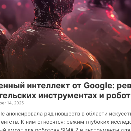
енный интеллект от Google: ре
тельских инструментах и робо
er 14, 2025
le анонсировала ряд новшеств в области искусст
гентств. К ним относятся: режим глубоких исслед
ый «мозг для роботов» SIMA 2 и инструменты для