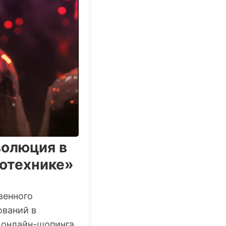
волюция в
тотехнике»
венного
ований в
 онлайн-шопинга.