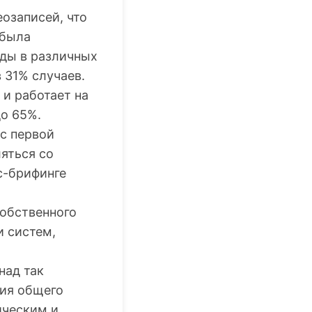
озаписей, что
 была
нды в различных
 31% случаев.
 и работает на
до 65%.
 с первой
ляться со
с-брифинге
собственного
и систем,
над так
ия общего
ическим и