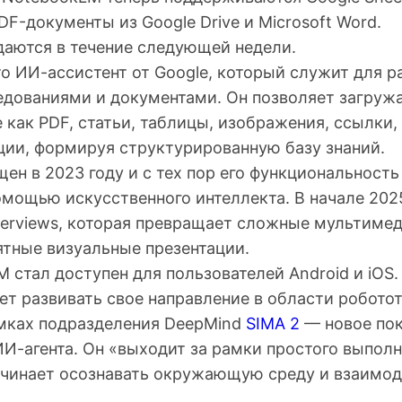
PDF-документы из Google Drive и Microsoft Word.
аются в течение следующей недели.
о ИИ-ассистент от Google, который служит для р
едованиями и документами. Он позволяет загруж
 как PDF, статьи, таблицы, изображения, ссылки
ции, формируя структурированную базу знаний.
ен в 2023 году и с тех пор его функциональность
омощью искусственного интеллекта. В начале 202
verviews, которая превращает сложные мультиме
ятные визуальные презентации.
 стал доступен для пользователей Android и iOS.
т развивать свое направление в области роботот
амках подразделения DeepMind
SIMA 2
— новое по
ИИ-агента. Он «выходит за рамки простого выпол
ачинает осознавать окружающую среду и взаимод