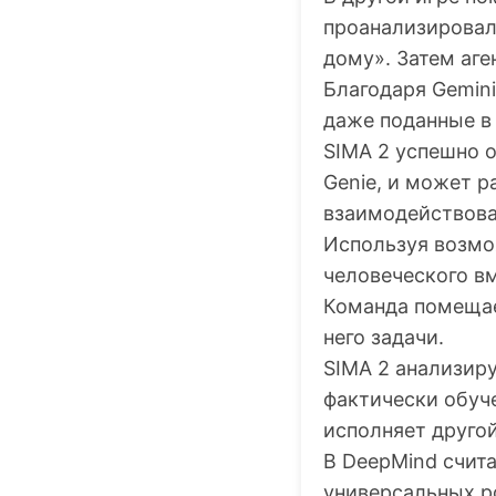
проанализировал
дому». Затем аге
Благодаря Gemini
даже поданные в
SIMA 2 успешно 
Genie, и может р
взаимодействова
Используя возмо
человеческого вм
Команда помещает
него задачи.
SIMA 2 анализир
фактически обуче
исполняет друго
В DeepMind счит
универсальных р