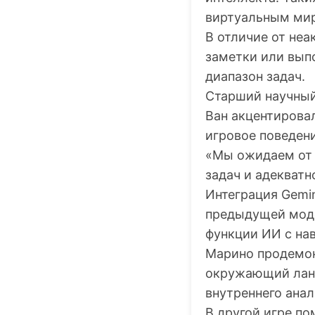
виртуальным мира
В отличие от неа
заметки или вып
диапазон задач.
Старший научный
Ван акцентировал
игровое поведени
«Мы ожидаем от 
задач и адекватн
Интеграция Gemin
предыдущей моде
функции ИИ с на
Марино продемонс
окружающий ланд
внутреннего анал
В другой игре п