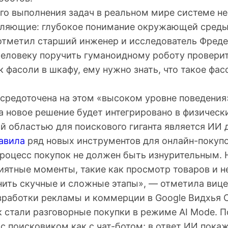
го выполнения задач в реальном мире системе н
ляющие: глубокое понимание окружающей среды
отметил старший инженер и исследователь Фреде
человеку поручить гуманоидному роботу провери
 фасоли в шкафу, ему нужно знать, что такое фас
осредоточена на этом «высоком уровне поведения
а новое решение будет интегрировано в физическ
й областью для поискового гиганта является ИИ 
авила
ряд новых инструментов для онлайн-покупо
процесс покупок не должен быть изнурительным.
риятные моменты, такие как просмотр товаров и 
нить скучные и сложные этапы», — отметила вице
зработки рекламы и коммерции в Google Видхья 
к стали разговорные покупки в режиме AI Mode. 
с поисковиком как с чат-ботом; в ответ ИИ пока