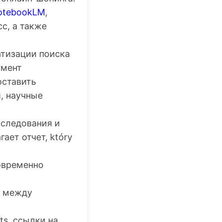
otebookLM
,
с, а также
атизации поиска
умент
оставить
, научные
сследования и
ает отчет, który
овременно
ь между
s, ссылки на