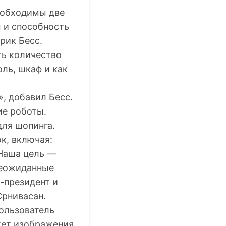
еобходимы две
 и способность
рик Бесс.
ть количество
оль, шкаф и как
», добавил Бесс.
ие роботы.
для шопинга.
к, включая:
 Наша цель —
неожиданные
-президент и
Срнивасан.
Пользователь
жет изображения