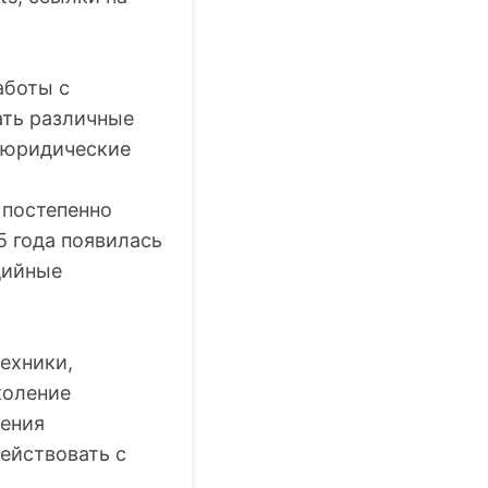
аботы с
ать различные
, юридические
 постепенно
5 года появилась
дийные
ехники,
коление
нения
ействовать с