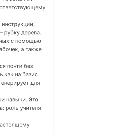
соответствующему
 инструкции,
— рубку дерева.
нных с помощью
абочек, а также
ся почти без
 как на базис.
генерирует для
ои навыки. Это
а: роль учителя
-настоящему