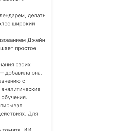
алендарем, делать
более широкий
разованием Джейн
ышает простое
нания своих
 — добавила она.
авнению с
 аналитические
 обучения.
 описывал
ействиях. Для
о томата. ИИ