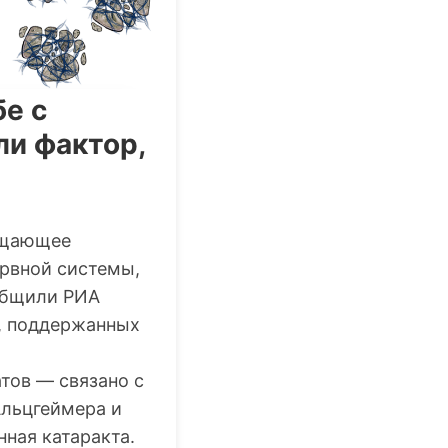
е с
и фактор,
бещающее
рвной системы,
общили РИА
Н, поддержанных
тов — связано с
Альцгеймера и
ная катаракта.