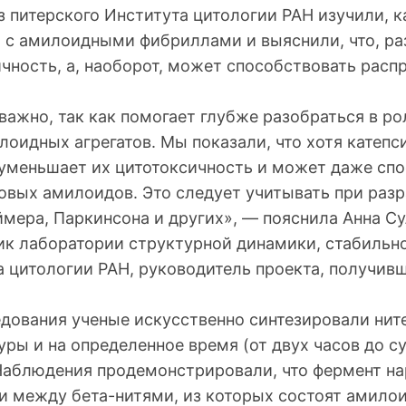
 питерского Института цитологии РАН изучили, к
 с амилоидными фибриллами и выяснили, что, раз
ичность, а, наоборот, может способствовать рас
ажно, так как помогает глубже разобраться в ро
оидных агрегатов. Мы показали, что хотя катепс
 уменьшает их цитотоксичность и может даже сп
овых амилоидов. Это следует учитывать при разр
ймера, Паркинсона и других», — пояснила Анна С
ик лаборатории структурной динамики, стабильн
а цитологии РАН, руководитель проекта, получив
едования ученые искусственно синтезировали ни
ры и на определенное время (от двух часов до с
 Наблюдения продемонстрировали, что фермент н
и между бета-нитями, из которых состоят амило