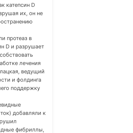
ак катепсин D
рушая их, он не
пространению
ли протеаз в
ин D и разрушает
особствовать
аботке лечения
улацкая, ведущий
ости и фолдинга
шего поддержку
тевидные
уток) добавляли к
арушил
идные фибриллы,