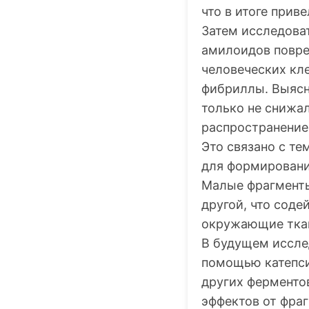
что в итоге прив
Затем исследоват
амилоидов повре
человеческих кл
фибриллы. Выясн
только не снижал
распространение
Это связано с те
для формировани
Малые фрагменты
другой, что сод
окружающие ткан
В будущем иссле
помощью катепси
других ферменто
эффектов от фра