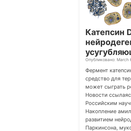
Катепсин 
нейродеге
усугубляю
Опубликовано: March 
Фермент катепси
средство для те
может сыграть р
Новости ссылаяс
Российским нау
Накопление амил
развитием нейро
Паркинсона, муко