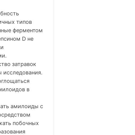
обность
ичных типов
анные ферментом
епсином D не
 и
ми.
ство затравок
ы исследования.
оглощаться
милоидов в
ать амилоиды с
посредством
жать побочных
разования