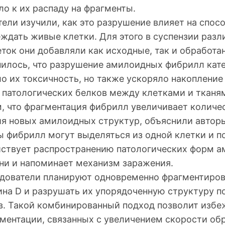
ело к их распаду на фрагменты.
ели изучили, как это разрушение влияет на спос
ждать живые клетки. Для этого в суспензии разл
еток они добавляли как исходные, так и обработ
илось, что разрушение амилоидных фибрилл кат
о их токсичность, но также ускоряло накопление
 патологических белков между клетками и тканя
м, что фрагментация фибрилл увеличивает количе
я новых амилоидных структур, объяснили автор
 фибрилл могут выделяться из одной клетки и п
ействует распространению патологических форм а
и и напоминает механизм заражения.
дователи планируют одновременно фрагментиров
на D и разрушать их упорядоченную структуру 
в. Такой комбинированный подход позволит избе
гментации, связанных с увеличением скорости об