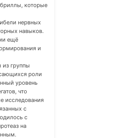
ибриллы, которые
гибели нервных
торных навыков.
ми ещё
ормирования и
 из группы
асающихся роли
енный уровень
гатов, что
ие исследования
язанных с
одилось с
ротеаз на
енным.