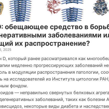
D: обещающее средство в борьб
неративными заболеваниями ил
щий их распространение?
6, 2025
н D, который ранее рассматривался как многоо
рапии медленно прогрессирующих заболеваний не
оль в модуляции распространения патологии, со
ь на исследователей из Института цитологии РА
чным фондом.
оидов — неправильно свернутых белковых агрега
дегенеративных заболеваний, таких как болезни 
висцидоз, некоторые виды диабета и наследствен