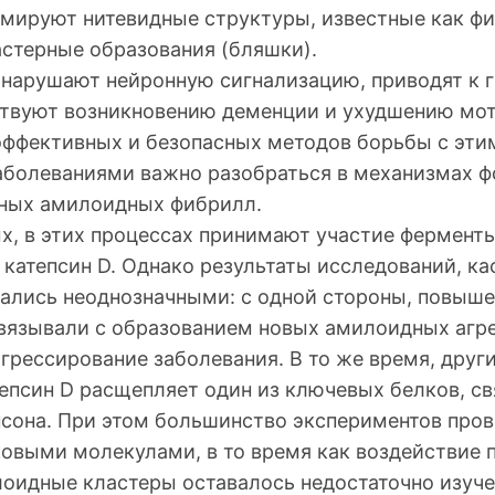
рмируют нитевидные структуры, известные как ф
астерные образования (бляшки).
 нарушают нейронную сигнализацию, приводят к 
ствуют возникновению деменции и ухудшению мо
эффективных и безопасных методов борьбы с эти
болеваниями важно разобраться в механизмах ф
ных амилоидных фибрилл.
х, в этих процессах принимают участие ферменты
 катепсин D. Однако результаты исследований, к
азались неоднозначными: с одной стороны, повыш
вязывали с образованием новых амилоидных агре
грессирование заболевания. В то же время, друг
тепсин D расщепляет один из ключевых белков, св
сона. При этом большинство экспериментов пров
овыми молекулами, в то время как воздействие п
оидные кластеры оставалось недостаточно изуч