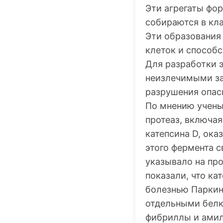
Эти агрегаты фо
собираются в кл
Эти образования
клеток и способ
Для разработки 
неизлечимыми за
разрушения опас
По мнению учены
протеаз, включая
катепсина D, ок
этого фермента с
указывало на про
показали, что ка
болезнью Паркин
отдельными белк
фибриллы и амил