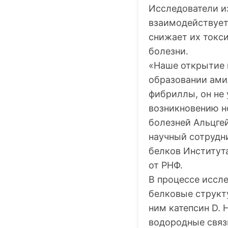
Исследователи из
взаимодействует
снижает их токс
болезни.
«Наше открытие в
образовании амил
фибриллы, он не
возникновению н
болезней Альцге
научный сотрудн
белков Институт
от РНФ.
В процессе иссл
белковые структу
ним катепсин D.
водородные связ