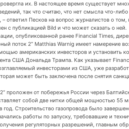
провергла их. В настоящее время существует мн
едений, так что считаю, что нет смысла что-либо
 – ответил Песков на вопрос журналистов о том,
н с публикацией Bild и что может сказать о ней.
ции, опубликованной ранее Financial Times, дир
ный поток 2” Matthias Warnig имеет намерение в
омощью американских инвесторов и установить ко
нта США Дональда Трампа. Как указывает Financia
озглавляемый инвесторами из США, уже разработ
оторая может быть заключена после снятия санкц
 2” проложен от побережья России через Балтийс
ставляет собой две нитки общей мощностью 55 
в год. Строительство газопровода было завершен
 начались работы по запуску, требовавшие и техн
получения регуляторных разрешений, главным обр