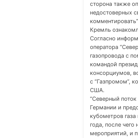
сторона также о
недостоверных св
комментировать”,
Кремль ознакомле
Согласно информа
оператора “Север
газопровода с п
командой президе
консорциумов, в
с “Газпромом”, к
США.
“Северный поток
Германии и пред
кубометров газа 
года, после чего
мероприятий, и 