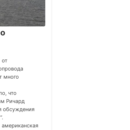
по
 от
опровода
т много
ло, что
ям Ричард
я обсуждения
”.
 и американская