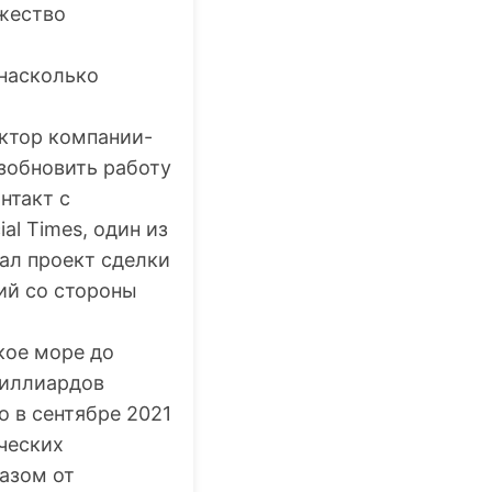
ожество
 насколько
ектор компании-
озобновить работу
нтакт с
l Times, один из
ал проект сделки
ий со стороны
кое море до
миллиардов
о в сентябре 2021
ических
азом от