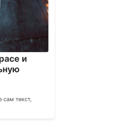
pace и
ьную
 сам текст,