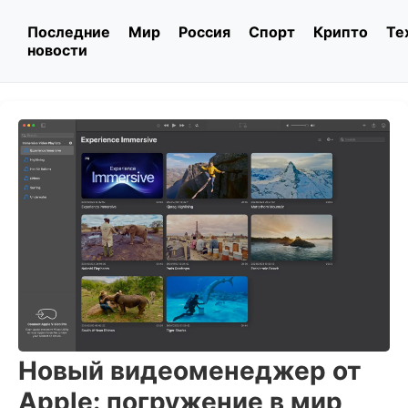
Последние
Мир
Россия
Спорт
Крипто
Те
новости
Новый видеоменеджер от
Apple: погружение в мир