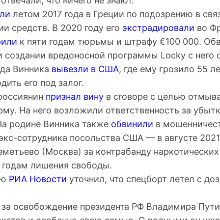
отвечали, что ничего не знают.
ли
летом 2017 года в Греции по подозрению в свя
и средств. В 2020 году его
экстрадировали
во Фр
рили
к пяти годам тюрьмы и штрафу €100 000. Об
и создании вредоносной программы Locky с него 
ода Винника
вывезли в США
, где ему грозило 55 
дить его под залог.
 россиянин
признал вину
в сговоре с целью отмыва
му. На него возложили ответственность за убытк
 На родине Винника также
обвинили
в мошенничест
экс-сотрудника посольства США — в августе 2021
еметьево (Москва) за контрабанду наркотических
4 годам лишения свободы.
ью
РИА Новости
уточнил, что спецборт летел с до
 за освобождение президента РФ Владимира Пути