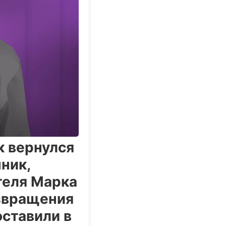
 вернулся
ник,
теля Марка
озвращения
оставили в