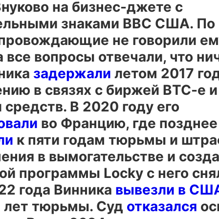
нуково на бизнес-джете с
ельными знаками ВВС США. По 
опровождающие не говорили ем
а все вопросы отвечали, что ни
нника
задержали
летом 2017 год
нию в связях с биржей BTC-e и
средств. В 2020 году его
овали
во Францию, где позднее
ли
к пяти годам тюрьмы и штра
нения в вымогательстве и созд
й программы Locky с него снял
022 года Винника
вывезли в СШ
5 лет тюрьмы. Суд
отказался
ос