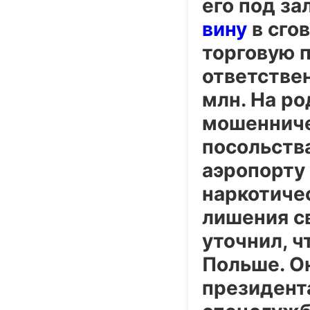
его под за
вину
в сго
торговую 
ответствен
млн. На р
мошенниче
посольства
аэропорту
наркотичес
лишения с
уточнил, ч
Польше. О
президент