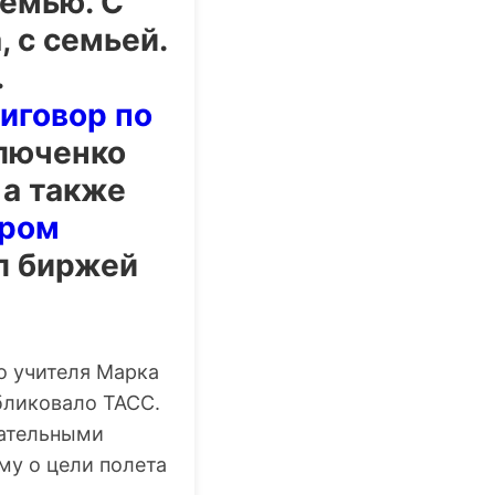
семью. С
 с семьей.
.
иговор по
люченко
 а также
дром
ел биржей
о учителя Марка
бликовало ТАСС.
вательными
му о цели полета