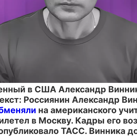
нный в США Александр Винник
екст: Россиянин Александр Вин
бменяли
на американского учи
рилетел в Москву. Кадры его в
опубликовало ТАСС. Винника д