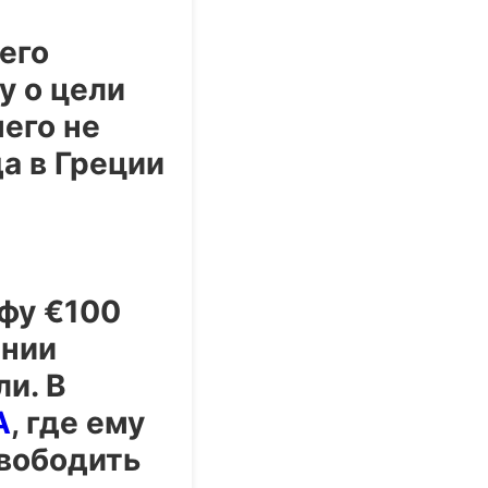
его
у о цели
чего не
а в Греции
фу €100
ании
и. В
А
, где ему
вободить