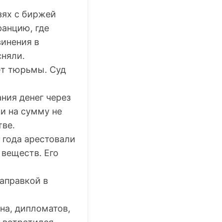
зях с биржей
анцию, где
винения в
сняли.
лет тюрьмы. Суд
ния денег через
и на сумму не
ве.
 года арестовали
 веществ. Его
заправкой в
на, дипломатов,