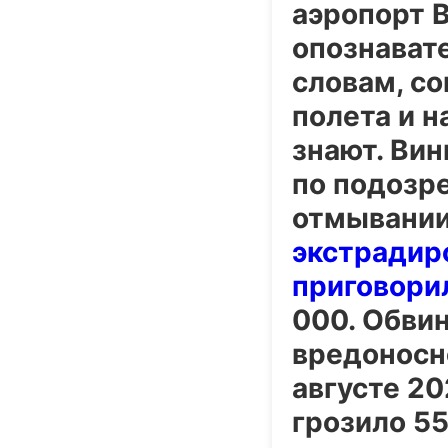
аэропорт В
опознават
словам, с
полета и н
знают. Ви
по подозре
отмывании 
экстрадир
приговори
000. Обви
вредоносно
августе 2
грозило 5