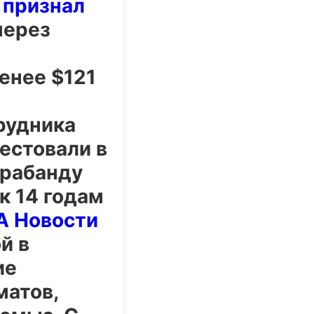
н
признал
через
енее $121
в
рудника
естовали в
трабанду
к 14 годам
А Новости
й в
ие
матов,