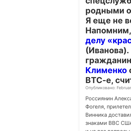
спецслужб
родными он
Я еще не в
Напомним, 
делу «кра
(Иванова).
гражданин
Клименко
BTC-e, сч
Опубликовано: Februar
Россиянин Алекс
Фогеля, прилетел
Винника достави
знаками ВВС США