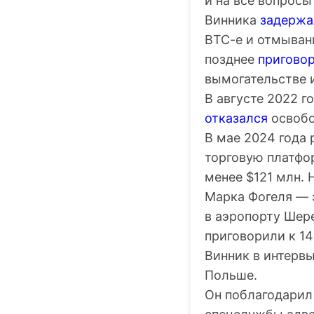
и на все вопросы 
Винника
задержа
BTC-e и отмывани
позднее
пригово
вымогательстве 
В августе 2022 г
отказался
освобо
В мае 2024 года
торговую платфор
менее $121 млн.
Марка Фогеля — 
в аэропорту Шер
приговорили к 1
Винник в интерв
Польше.
Он поблагодарил