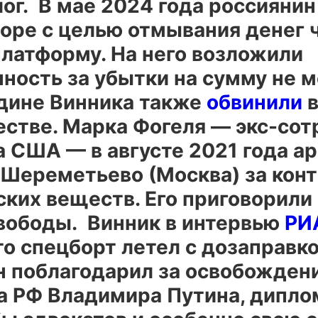
лог. В мае 2024 года россияни
воре с целью отмывания денег 
платформу. На него возложили
ность за убытки на сумму не м
одине Винника также
обвинили
стве. Марка Фогеля — экс-сот
 США — в августе 2021 года ар
 Шереметьево (Москва) за кон
ких веществ. Его приговорили 
вободы. Винник в интервью
РИ
то спецборт летел с дозаправко
н поблагодарил за освобожден
а РФ Владимира Путина, дипло