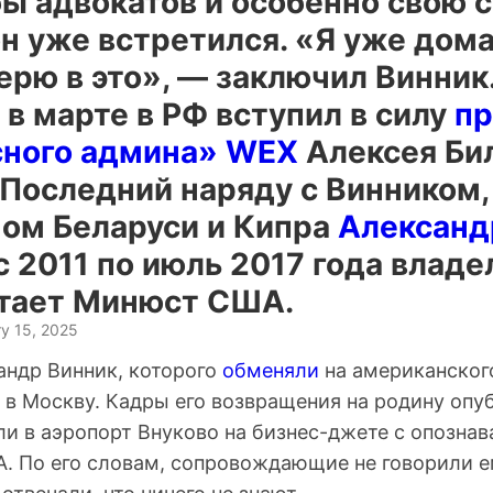
ы адвокатов и особенно свою 
 уже встретился. «Я уже дома,
ерю в это», — заключил Винник
в марте в РФ вступил в силу
пр
сного админа» WEX
Алексея Би
 Последний наряду с Винником,
ом Беларуси и Кипра
Алексан
с 2011 по июль 2017 года влад
итает Минюст США.
y 15, 2025
андр Винник, которого
обменяли
на американског
 в Москву. Кадры его возвращения на родину опу
ли в аэропорт Внуково на бизнес-джете с опозна
. По его словам, сопровождающие не говорили е