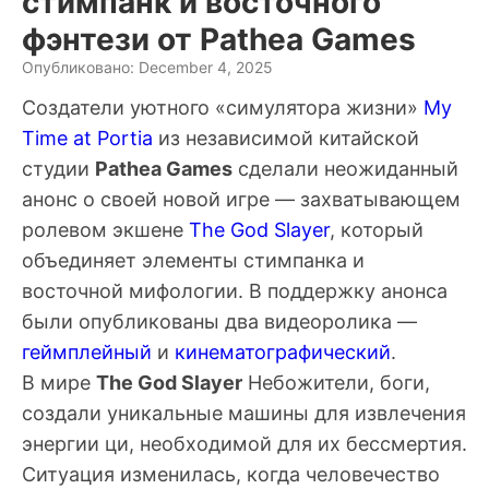
стимпанк и восточного
фэнтези от Pathea Games
Опубликовано: December 4, 2025
Создатели уютного «симулятора жизни»
My
Time at Portia
из независимой китайской
студии
Pathea Games
сделали неожиданный
анонс о своей новой игре — захватывающем
ролевом экшене
The God Slayer
, который
объединяет элементы стимпанка и
восточной мифологии. В поддержку анонса
были опубликованы два видеоролика —
геймплейный
и
кинематографический
.
В мире
The God Slayer
Небожители, боги,
создали уникальные машины для извлечения
энергии ци, необходимой для их бессмертия.
Ситуация изменилась, когда человечество