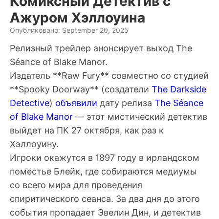
Комиксный Детектив с
Ажуром Хэллоуина
Опубликовано: September 20, 2025
Релизный трейлер анонсирует выход The
Séance of Blake Manor.
Издатель **Raw Fury** совместно со студией
**Spooky Doorway** (создатели
The Darkside
Detective
)
объявили
дату релиза
The Séance
of Blake Manor
— этот мистический детектив
выйдет на ПК 27 октября, как раз к
Хэллоуину.
Игроки окажутся в 1897 году в ирландском
поместье Блейк, где собираются медиумы
со всего мира для проведения
спиритического сеанса. За два дня до этого
события пропадает Эвелин Дин, и детектив