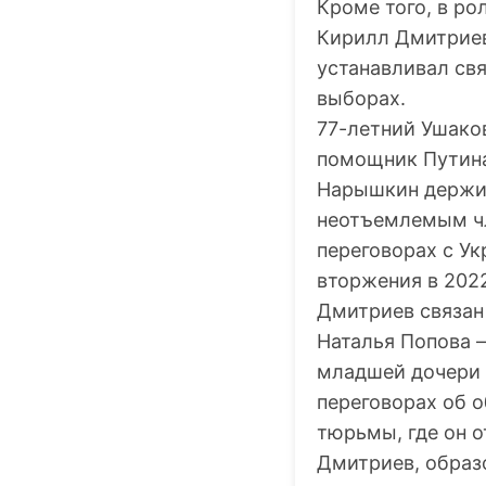
Кроме того, в р
Кирилл Дмитриев
устанавливал свя
выборах.
77-летний Ушаков
помощник Путина,
Нарышкин держит
неотъемлемым чл
переговорах с Ук
вторжения в 2022
Дмитриев связан 
Наталья Попова –
младшей дочери 
переговорах об 
тюрьмы, где он о
Дмитриев, образ