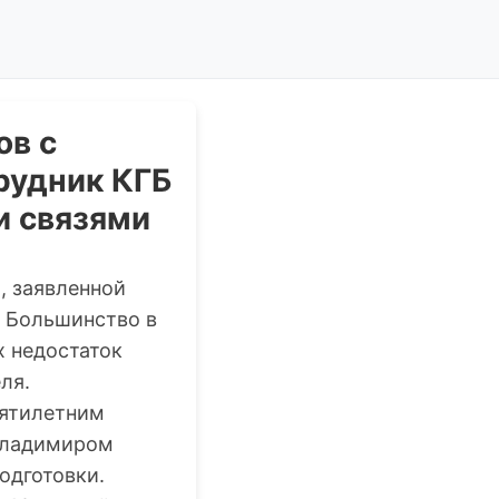
ов с
рудник КГБ
и связями
, заявленной
. Большинство в
 недостаток
ля.
сятилетним
 Владимиром
одготовки.