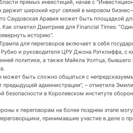
области прямых инвестиций, начав с “Инвестицио
Он держит широкий круг связей в мировом бизнес
что Саудовская Аравия может быть площадкой д
 Как отметил Дмитриев для Financial Times: “Од
ревернуть историю”.
Трампа для переговоров включает в себя государ
 Рубио и руководителя ЦРУ Джона Рэтклиффа, с 
нней политике, а также Майкла Уолтца, бывшего 
а.
е может быть сложно общаться с непредсказуем
 предыдущей администрации”, – отметила Эмили
й безопасности в Королевском институте оборо
роны к переговорам на более позднем этапе мог
переговорщики, принимавшие участие в деле о пр