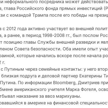
оли неформального посредника может действовать
, глава Российского фонда прямых инвестиций (
зи с командой Трампа после его победы на прези
 с 2012 года активно участвует во внешней полит
 а ранее, в период 1998-2008 гг., был послом Ро
 позицию главы Службы внешней разведки и явл
еном Совета безопасности. Оба имели опыт уча
раиной, которые начались вскоре после начала р
 г.
с Путиным через семейные контакты: у него втор
 близкая подруга и деловой партнер Екатерины Т
Путина. По информации Bloomberg, Дмитриев при
обмене американского учителя Марка Фогеля, осв
тбывал наказание за ввоз марихуаны.
овавшийся в америке на финансовой специальнос