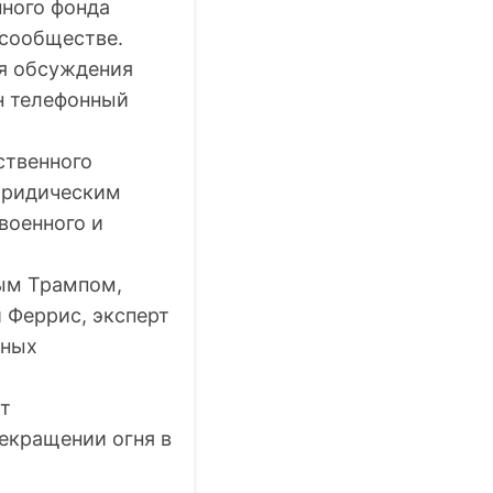
нного фонда
-сообществе.
ля обсуждения
ин телефонный
ственного
юридическим
военного и
ым Трампом,
 Феррис, эксперт
нных
ут
екращении огня в