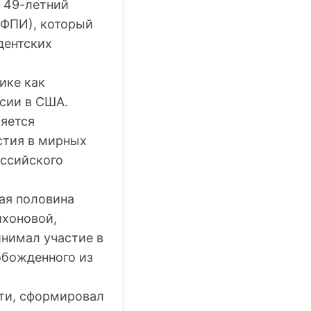
 49-летний
РФПИ), который
дентских
ике как
ссии в США.
яется
стия в мирных
оссийского
ая половина
ихоновой,
нимал участие в
обожденного из
ти, сформировал