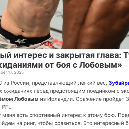
й интерес и закрытая глава: Т
жиданиями от боя с Лобовым»
ber 17, 2025
 из России, представляющий лёгкий вес,
Зубайра
их ожиданиях перед предстоящим поединком с эк
ёмом Лобовым
из Ирландии. Сражение пройдет 3
 PFL.
у меня есть спортивный интерес к этому бою. По
ыйдем на ринг, чтобы сразиться. Это интересный б