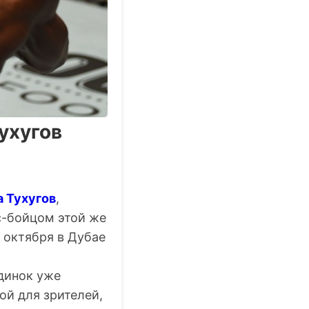
ухугов
 Тухугов
,
с-бойцом этой же
 октября в Дубае
единок уже
ой для зрителей,