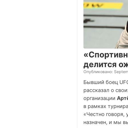
«Спортивны
делится о
Опубликовано: Septem
Бывший боец UFC
рассказал о сво
организации
Арт
в рамках турнира
«Честно говоря, 
назначен, и мы в