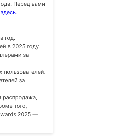
года. Перед вами
ь
здесь
.
а год.
й в 2025 году.
ллерами за
х пользователей.
ателей за
я распродажа,
роме того,
Awards 2025 —