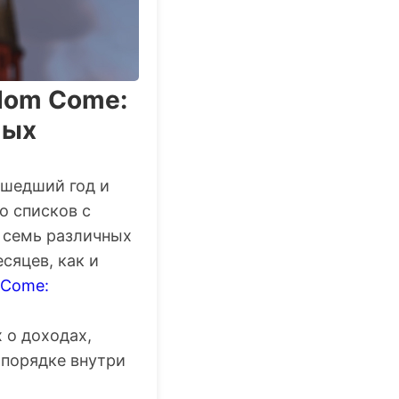
gdom Come:
ных
ушедший год и
о списков с
 семь различных
сяцев, как и
 Come:
 о доходах,
 порядке
внутри