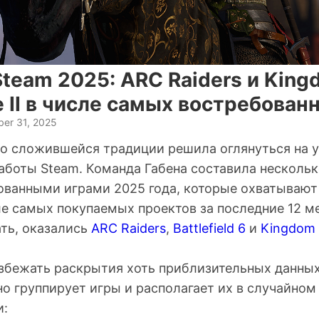
team 2025: ARC Raiders и Kin
e II в числе самых востребован
er 31, 2025
о сложившейся традиции решила оглянуться на 
аботы Steam. Команда Габена составила нескольк
ванными играми 2025 года, которые охватывают
ле самых покупаемых проектов за последние 12 ме
ть, оказались
ARC Raiders
,
Battlefield 6
и
Kingdom
избежать раскрытия хоть приблизительных данных
о группирует игры и располагает их
в случайном
и: