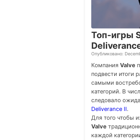
Топ-игры S
Deliveranc
Опубликовано: Decemb
Компания
Valve
п
подвести итоги р
самыми востребо
категорий. В чис
следовало ожида
Deliverance II
.
Для того чтобы 
Valve
традиционн
каждой категори