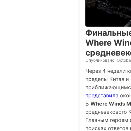
Финальные
Where Wind
средневек
Опубликовано: Octobe
Через 4 недели 
пределы Китая и 
приближающимся
представила
окон
В
Where Winds M
средневекового 
Главным героем я
поисках ответов 