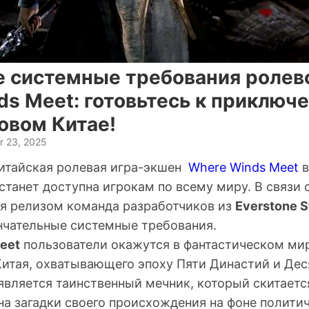
 системные требования ролев
s Meet: готовьтесь к приключ
овом Китае!
r 23, 2025
китайская ролевая игра-экшен
Where Winds Meet
в
станет доступна игрокам по всему миру. В связи 
 релизом команда разработчиков из
Everstone S
чательные системные требования.
eet
пользователи окажутся в фантастическом ми
Китая, охватывающего эпоху Пяти Династий и Дес
вляется таинственный мечник, который скитается
на загадки своего происхождения на фоне политич