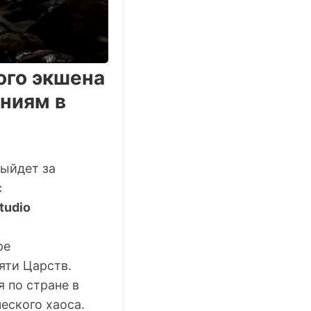
ого экшена
ениям в
ыйдет за
с
tudio
ре
яти Царств.
 по стране в
еского хаоса.