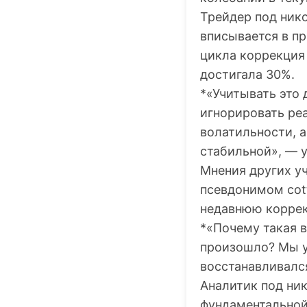
Трейдер под ник
вписывается в пр
цикла коррекция 
достигала 30%.
*«Учитывать это 
игнорировать реа
волатильности, а
стабильной», — у
Мнения других уч
псевдонимом cot
недавнюю корре
*«Почему такая 
произошло? Мы у
восстанавливался
Аналитик под ник
фундаментальной 