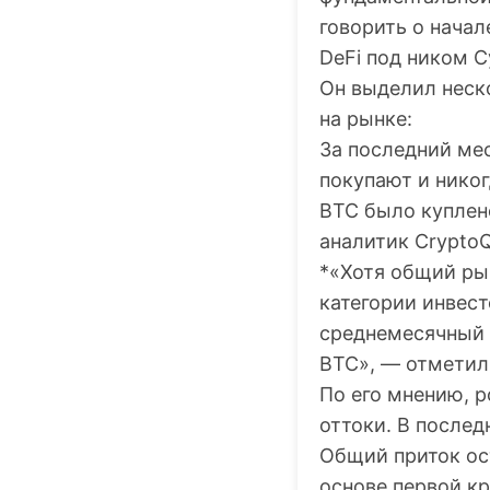
говорить о нача
DeFi под ником C
Он выделил неск
на рынке:
За последний мес
покупают и никог
BTC было куплено
аналитик CryptoQ
*«Хотя общий ры
категории инвест
среднемесячный 
BTC», — отметил 
По его мнению, 
оттоки. В послед
Общий приток ос
основе первой к