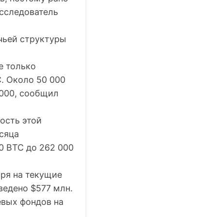
исследователь
чьей структуры
е только
. Около 50 000
 000, сообщил
ость этой
есяца
0 BTC до 262 000
ря на текущие
ведено $577 млн.
евых фондов на