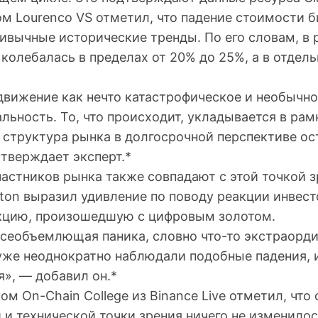
ом Lourenco VS отметил, что падение стоимости 
ивычные исторические тренды. По его словам, в 
колебалась в пределах от 20% до 25%, а в отдел
движение как нечто катастрофическое и необычно
льность. То, что происходит, укладывается в ра
 структура рынка в долгосрочной перспективе ос
тверждает эксперт.*
астников рынка также совпадают с этой точкой з
ton выразил удивление по поводу реакции инвест
кцию, произошедшую с цифровым золотом.
всеобъемлющая паника, словно что-то экстраорд
же неоднократно наблюдали подобные падения, и
», — добавил он.*
ом On-Chain College из Binance Live отметил, что 
и технической точки зрения ничего не изменилос