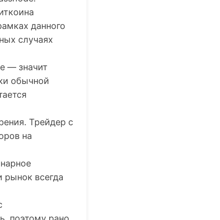
биткоина
рамках данного
ьных случаях
е — значит
мки обычной
тается
рения. Трейдер с
оров на
инарное
 рынок всегда
с
ь, поэтому рано