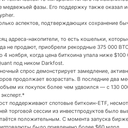
ле медвежьей фазы. Его поддержку также оказал 
ypher.
олько аспектов, подтверждающих сохранение бы
яц адреса-накопители, то есть кошельки, которы
да не продают, приобрели рекордные 375 000 BTC
 4 ноября, когда цена биткоина упала ниже $100
uant под ником Darkfost.
ночный спрос демонстрирует замедление, активн
оров продолжает возрастать. В последние два м
объем их покупок более чем удвоился — с 130 00
эксперт.*
рост поддерживают спотовые биткоин-ETF, несмот
ней торговой сессии из инвестпродуктов было вы
таётся положительным. С момента запуска бирж
риптовалюты было привлечено более $60 млрд.