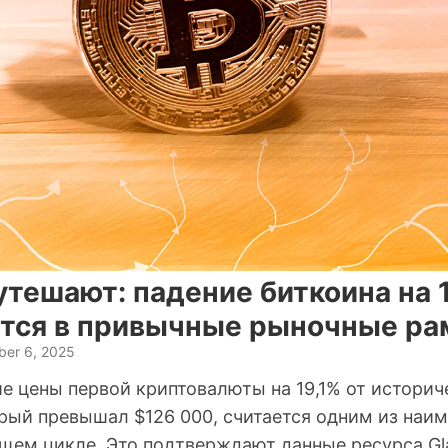
утешают: падение биткоина на 
тся в привычные рыночные ра
er 6, 2025
е цены первой криптовалюты на 19,1% от историч
рый превышал $126 000, считается одним из наим
ущем цикле. Это подтверждают данные ресурса Gl