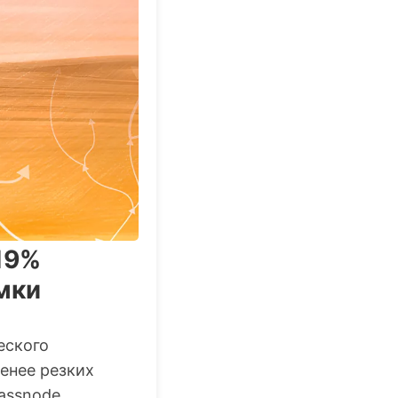
19%
мки
еского
енее резких
assnode.