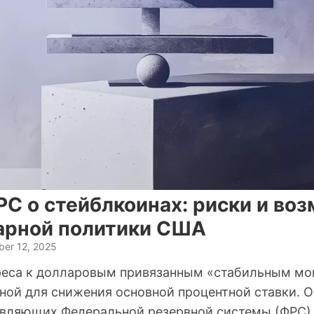
РС о стейблкоинах: риски и во
арной политики США
er 12, 2025
реса к долларовым привязанным «стабильным м
ной для снижения основной процентной ставки. 
авляющих Федеральной резервной системы (ФРС)