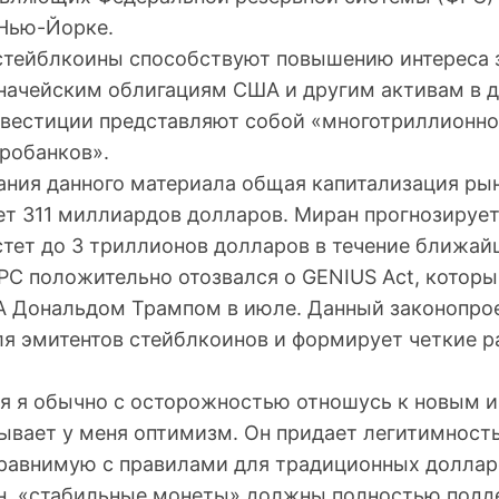
Нью-Йорке.
 стейблкоины способствуют повышению интереса
значейским облигациям США и другим активам в д
нвестиции представляют собой «многотриллионно
тробанков».
ания данного материала общая капитализация ры
т 311 миллиардов долларов. Миран прогнозирует,
тет до 3 триллионов долларов в течение ближайш
РС положительно отозвался о GENIUS Act, котор
 Дональдом Трампом в июле. Данный законопрое
ля эмитентов стейблкоинов и формирует четкие р
тя я обычно с осторожностью отношусь к новым 
ывает у меня оптимизм. Он придает легитимность
сравнимую с правилами для традиционных доллар
, «стабильные монеты» должны полностью подд