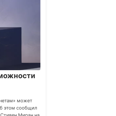
зможности
онетам» может
Об этом сообщил
 Стивен Миран на