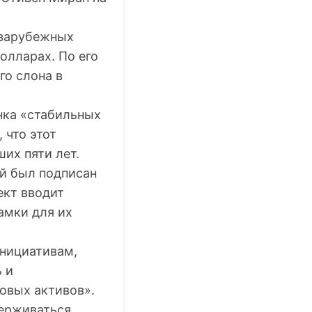
 зарубежных
олларах. По его
го слона в
нка «стабильных
 что этот
их пяти лет.
ый был подписан
кт вводит
амки для их
инициативам,
 и
овых активов».
ерживаться