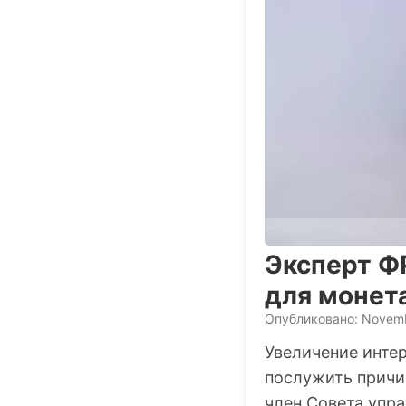
Эксперт Ф
для монет
Опубликовано: Novemb
Увеличение инте
послужить причи
член Совета упр