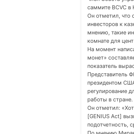
саммите BCVC в 
Он отметил, что
инвесторов к ка
мнению, такие и
комнате для цен
На момент напис
монет» составляе
показатель вырас
Представитель Ф
президентом США
регулирование д
работы в стране.
Он отметил: «Хо
[GENIUS Act] выз
подотчетность, 
По мнению Миран