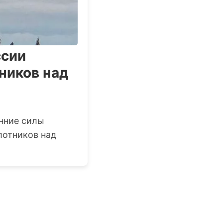
ссии
ников над
нние силы
лотников над