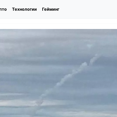
пто
Технологии
Гейминг